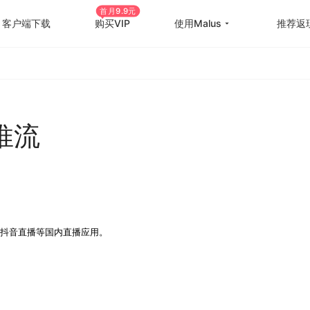
首月9.9元
客户端下载
购买VIP
使用Malus
推荐返
回国游戏加速
国外
国际游戏加速
海外
推流
教育优惠
出国
高级定制
海外
使用帮助
海外
抖音直播等国内直播应用。