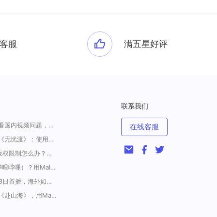
客服
满五星好评
联系我们
一招解决海外华人收看国内视频问题，强烈安利！
在线客服
海外如何上爱奇艺看《无忧渡》：使用Malus加速器一键解除地域限制
<腾讯视频海外地区版权限制怎么办？破解腾讯TV地域限制的办法>
海外如何解锁B站（哔哩哔哩）？用Malus加速器解除地域限制，一键流畅追番
《藏海传》定档5月18日首播，海外如何解除地区限制追剧
在国外怎么看电视剧《赴山海》，用Malus加速器一键解锁地区限制