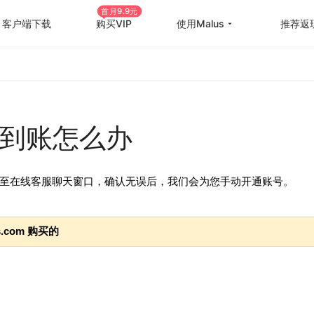
首月9.9元
客户端下载
购买VIP
使用Malus
推荐返
回国游戏加速
国外
国际游戏加速
海外
员没到账怎么办
教育优惠
出国
高级定制
海外
至在线客服聊天窗口，确认无误后，我们会为您手动开通账号。
使用帮助
海外
com 购买的