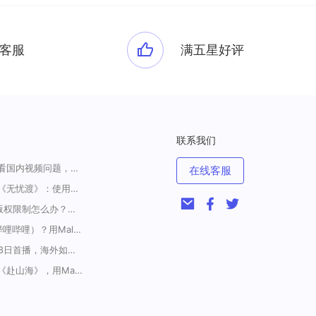
客服
满五星好评
联系我们
一招解决海外华人收看国内视频问题，强烈安利！
在线客服
海外如何上爱奇艺看《无忧渡》：使用Malus加速器一键解除地域限制
<腾讯视频海外地区版权限制怎么办？破解腾讯TV地域限制的办法>
海外如何解锁B站（哔哩哔哩）？用Malus加速器解除地域限制，一键流畅追番
《藏海传》定档5月18日首播，海外如何解除地区限制追剧
在国外怎么看电视剧《赴山海》，用Malus加速器一键解锁地区限制