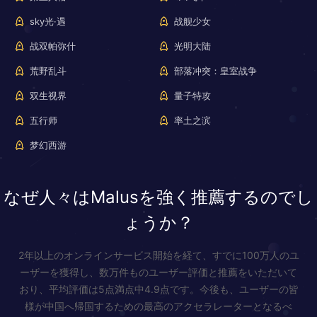
sky光·遇
战舰少女
战双帕弥什
光明大陆
荒野乱斗
部落冲突：皇室战争
双生视界
量子特攻
五行师
率土之滨
梦幻西游
なぜ人々はMalusを強く推薦するのでし
ょうか？
2年以上のオンラインサービス開始を経て、すでに100万人のユ
ーザーを獲得し、数万件ものユーザー評価と推薦をいただいて
おり、平均評価は5点満点中4.9点です。今後も、ユーザーの皆
様が中国へ帰国するための最高のアクセラレーターとなるべ