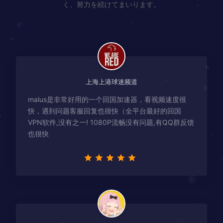
く、努力を続けてまいります。
上海上港球迷频道
malus是非常好用的一个回国加速器，看视频速度很
快，遇到问题客服回复也很快（全平台最好的回国
VPN软件,没有之一! 1080P流畅没有问题,有QQ群反馈
也很快