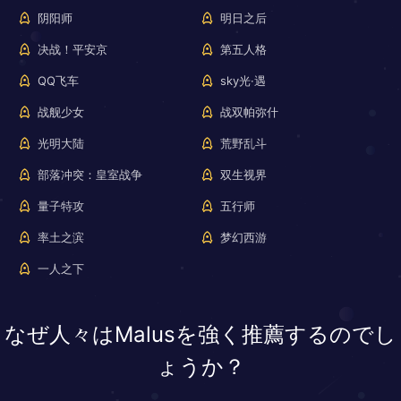
阴阳师
明日之后
决战！平安京
第五人格
QQ飞车
sky光·遇
战舰少女
战双帕弥什
光明大陆
荒野乱斗
部落冲突：皇室战争
双生视界
量子特攻
五行师
率土之滨
梦幻西游
一人之下
なぜ人々はMalusを強く推薦するのでし
ょうか？