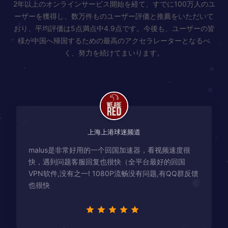
2年以上のオンラインサービス開始を経て、すでに100万人のユ
ーザーを獲得し、数万件ものユーザー評価と推薦をいただいて
おり、平均評価は5点満点中4.9点です。今後も、ユーザーの皆
様が中国へ帰国するための最高のアクセラレーターとなるべ
く、努力を続けてまいります。
上海上港球迷频道
malus是非常好用的一个回国加速器，看视频速度很
快，遇到问题客服回复也很快（全平台最好的回国
VPN软件,没有之一! 1080P流畅没有问题,有QQ群反馈
也很快