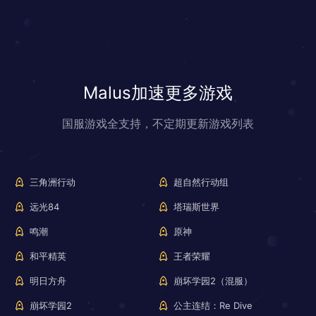
Malus加速更多游戏
国服游戏全支持，不定期更新游戏列表
三角洲行动
超自然行动组
远光84
塔瑞斯世界
鸣潮
原神
和平精英
王者荣耀
明日方舟
崩坏学园2（混服）
崩坏学园2
公主连结：Re Dive