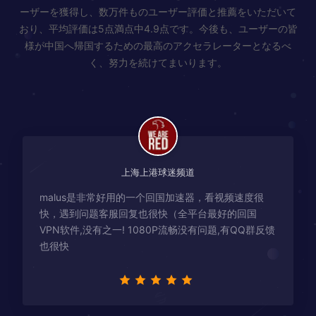
ーザーを獲得し、数万件ものユーザー評価と推薦をいただいて
おり、平均評価は5点満点中4.9点です。今後も、ユーザーの皆
様が中国へ帰国するための最高のアクセラレーターとなるべ
く、努力を続けてまいります。
上海上港球迷频道
malus是非常好用的一个回国加速器，看视频速度很
快，遇到问题客服回复也很快（全平台最好的回国
VPN软件,没有之一! 1080P流畅没有问题,有QQ群反馈
也很快