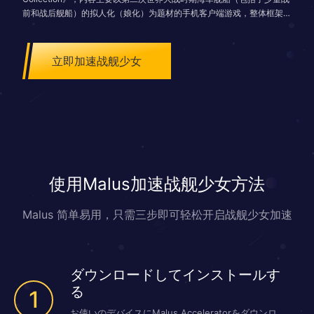
前和战后舰船）的拟人化（娘化）为题材的手机客户端游戏，整体框架和
玩法类似于《舰队Collection》。作为一名海军指挥官（提督），玩家的
主要目标是收集、强化军舰，使用自己的舰船组成舰队进行战斗。
立即加速战舰少女
使用Malus加速战舰少女方法
Malus 简单易用，只需三步即可轻松开启战舰少女加速
ダウンロードしてインストールす
る
1
お使いのデバイスにMalus Acceleratorをダウンロ