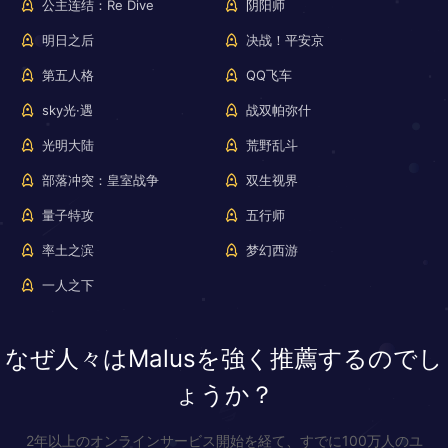
公主连结：Re Dive
阴阳师
明日之后
决战！平安京
第五人格
QQ飞车
sky光·遇
战双帕弥什
光明大陆
荒野乱斗
部落冲突：皇室战争
双生视界
量子特攻
五行师
率土之滨
梦幻西游
一人之下
なぜ人々はMalusを強く推薦するのでし
ょうか？
2年以上のオンラインサービス開始を経て、すでに100万人のユ