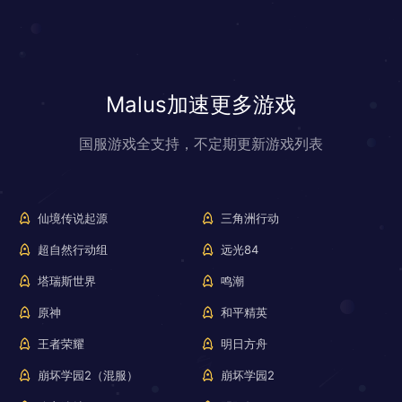
Malus加速更多游戏
国服游戏全支持，不定期更新游戏列表
仙境传说起源
三角洲行动
超自然行动组
远光84
塔瑞斯世界
鸣潮
原神
和平精英
王者荣耀
明日方舟
崩坏学园2（混服）
崩坏学园2