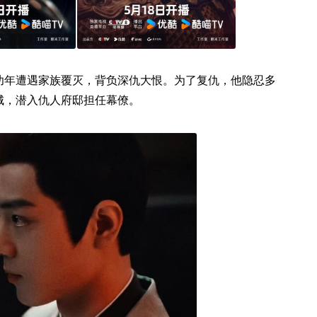
幼年遭遇家族覆灭，背负深仇大恨。为了复仇，他隐忍多
城，潜入仇人府邸担任幕僚。