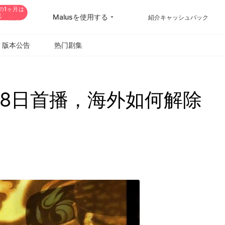
の1ヶ月は
元
Malusを使用する
VIP購入
紹介キャッシュバック
版本公告
热门剧集
18日首播，海外如何解除