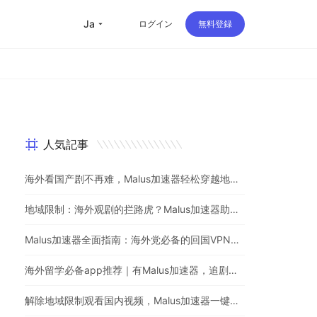
ja
ログイン
無料登録
人気記事
海外看国产剧不再难，Malus加速器轻松穿越地理屏障
地域限制：海外观剧的拦路虎？Malus加速器助你一键突破
Malus加速器全面指南：海外党必备的回国VPN与追剧神器
海外留学必备app推荐｜有Malus加速器，追剧听歌游戏不用愁
解除地域限制观看国内视频，Malus加速器一键解决海外党烦恼