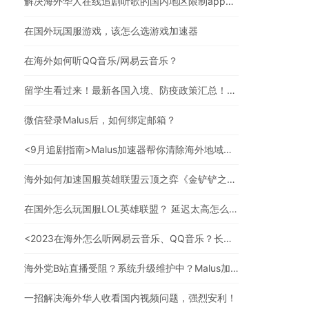
解决海外华人在线追剧听歌的国内地区限制app，强烈安利
在国外玩国服游戏，该怎么选游戏加速器
在海外如何听QQ音乐/网易云音乐？
留学生看过来！最新各国入境、防疫政策汇总！（文末有福利）
微信登录Malus后，如何绑定邮箱？
<9月追剧指南>Malus加速器帮你清除海外地域限制，实现追剧自由！
海外如何加速国服英雄联盟云顶之弈《金铲铲之战》？
在国外怎么玩国服LOL英雄联盟？ 延迟太高怎么办？
<2023在海外怎么听网易云音乐、QQ音乐？长久有效的方法来了>
海外党B站直播受阻？系统升级维护中？Malus加速器帮你一步解决真问题
一招解决海外华人收看国内视频问题，强烈安利！