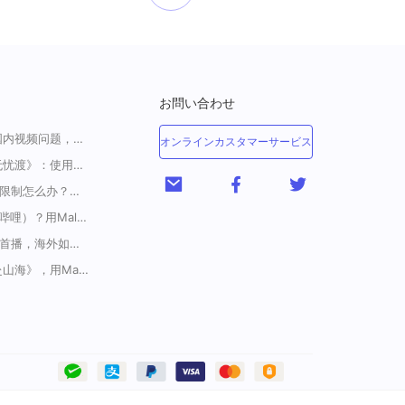
お問い合わせ
一招解决海外华人收看国内视频问题，强烈安利！
オンラインカスタマーサービス
海外如何上爱奇艺看《无忧渡》：使用Malus加速器一键解除地域限制
<腾讯视频海外地区版权限制怎么办？破解腾讯TV地域限制的办法>
海外如何解锁B站（哔哩哔哩）？用Malus加速器解除地域限制，一键流畅追番
《藏海传》定档5月18日首播，海外如何解除地区限制追剧
在国外怎么看电视剧《赴山海》，用Malus加速器一键解锁地区限制