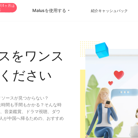
の1ヶ月は
元
Malusを使用する
VIP購入
紹介キャッシュバック
China Game Boost
Oversea Students
Worldwide Game Boost
Oversea life
スをワンス
EDU Special Offer
Travel abroad
ください
Customizations
Live streaming
Help Center
International office
リソースが見つからない？
のは時間も手間もかかる？そんな時
索、音楽鑑賞、ドラマ視聴、ダウ
人が中国へ帰るための、おすすめ