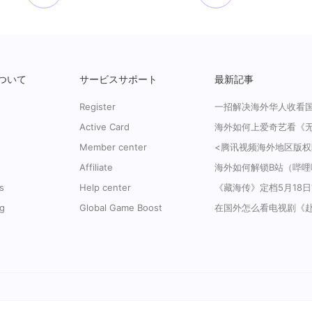
ついて
サービスサポート
最新記事
Register
Active Card
Member center
Affiliate
s
Help center
g
Global Game Boost