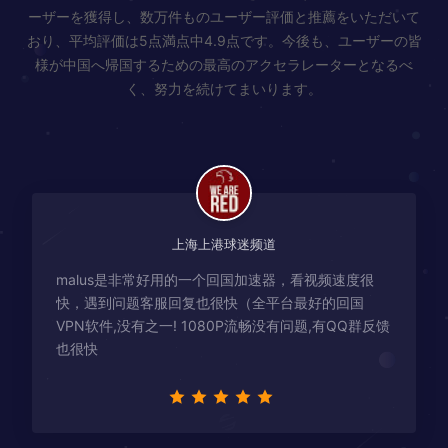
ーザーを獲得し、数万件ものユーザー評価と推薦をいただいて
おり、平均評価は5点満点中4.9点です。今後も、ユーザーの皆
様が中国へ帰国するための最高のアクセラレーターとなるべ
く、努力を続けてまいります。
上海上港球迷频道
malus是非常好用的一个回国加速器，看视频速度很
快，遇到问题客服回复也很快（全平台最好的回国
VPN软件,没有之一! 1080P流畅没有问题,有QQ群反馈
也很快