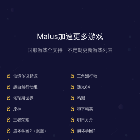
Malus加速更多游戏
国服游戏全支持，不定期更新游戏列表
仙境传说起源
三角洲行动
超自然行动组
远光84
塔瑞斯世界
鸣潮
原神
和平精英
王者荣耀
明日方舟
崩坏学园2（混服）
崩坏学园2