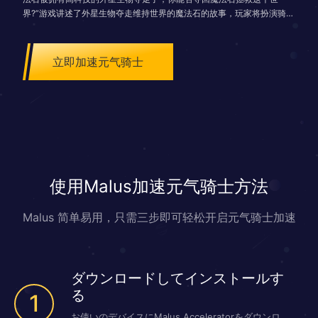
界?”游戏讲述了外星生物夺走维持世界的魔法石的故事，玩家将扮演骑
士、刺客等角色参与游戏，夺回魔法石。
立即加速元气骑士
使用Malus加速元气骑士方法
Malus 简单易用，只需三步即可轻松开启元气骑士加速
ダウンロードしてインストールす
る
1
お使いのデバイスにMalus Acceleratorをダウンロ