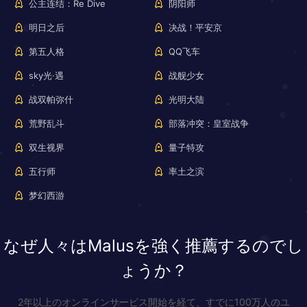
公主连结：Re Dive
阴阳师
明日之后
决战！平安京
第五人格
QQ飞车
sky光·遇
战舰少女
战双帕弥什
光明大陆
荒野乱斗
部落冲突：皇室战争
双生视界
量子特攻
五行师
率土之滨
梦幻西游
なぜ人々はMalusを強く推薦するのでし
ょうか？
2年以上のオンラインサービス開始を経て、すでに100万人のユ