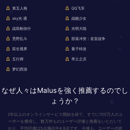
第五人格
QQ飞车
sky光·遇
战舰少女
战双帕弥什
光明大陆
荒野乱斗
部落冲突：皇室战争
双生视界
量子特攻
五行师
率土之滨
梦幻西游
なぜ人々はMalusを強く推薦するのでし
ょうか？
2年以上のオンラインサービス開始を経て、すでに100万人のユ
ーザーを獲得し、数万件ものユーザー評価と推薦をいただいて
おり、平均評価は5点満点中4.9点です。今後も、ユーザーの皆