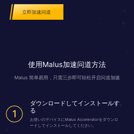
髅山顶一块顽石的石矶娘娘复生，令其广收门人，招揽人才，并拉拢人
道、西方教派等势力，趁仙界大劫降临之时，准备再次与阐教决一死战的
立即加速问道
故事。
使用Malus加速问道方法
Malus 简单易用，只需三步即可轻松开启问道加速
ダウンロードしてインストールす
る
1
お使いのデバイスにMalus Acceleratorをダウンロ
ードしてインストールしてください。