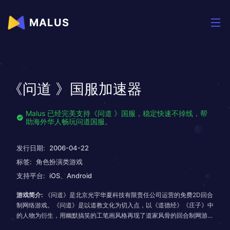
MALUS
《问道 》国服加速器
Malus 已经完美支持《问道 》国服，稳定快速不掉线，帮
助海外华人畅玩问道国服。
发行日期:
2006-04-22
标签:
角色扮演类游戏
支持平台:
iOS、Android
游戏简介:
《问道》是北京光宇华夏科技有限责任公司运营的免费2D回合
制网络游戏。《问道》是以道教文化为切入点，以《道德经》《庄子》中
的人物为衍生，用幽默搞笑的工笔画风格再现了道家风骨的回合制网游。
讲述封神榜敕封千年之后，截教通天教主暗助被太乙真人打回原形化为骷