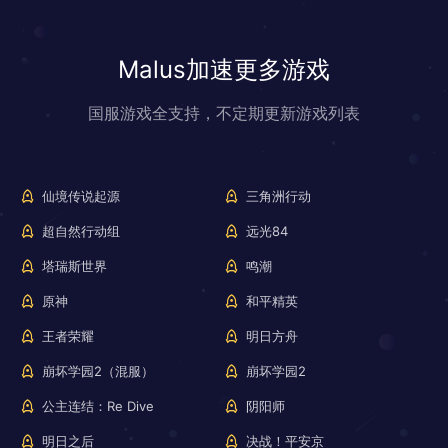
Malus加速更多游戏
国服游戏全支持，不定期更新游戏列表
仙境传说起源
三角洲行动
超自然行动组
远光84
塔瑞斯世界
鸣潮
原神
和平精英
王者荣耀
明日方舟
崩坏学园2（混服）
崩坏学园2
公主连结：Re Dive
阴阳师
明日之后
决战！平安京