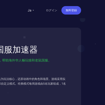
ja
ログイン
無料登録
y》国服加速器
不掉线，帮助海外华人畅玩猫和老鼠国服。
逃为玩法核心，还原动画中的角色和场景。游戏采用实
和自定义模式。经典模式每局游戏由5名玩家组成，1名