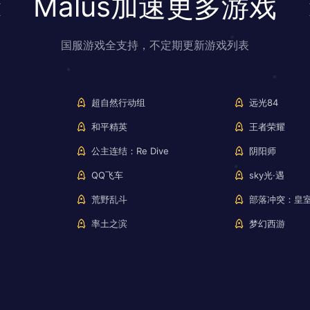
Malus加速更多游戏
国服游戏全支持，不定期更新游戏列表
超自然行动组
远光84
和平精英
王者荣耀
公主连结：Re Dive
阴阳师
QQ飞车
sky光·遇
荒野乱斗
部落冲突：皇
率土之滨
梦幻西游