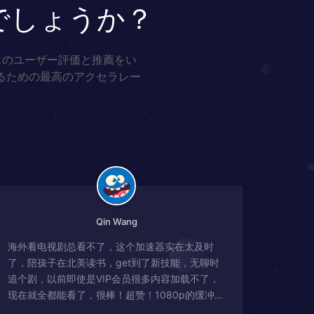
でしょうか？
ものユーザー評価と推薦をい
るための最高のアクセラレー
Qin Wang
海外看电视剧总看不了，这个加速器实在太及时
了，陪孩子在北美读书，get到了新技能，无聊时
追个剧，以前即使是VIP会员很多内容加载不了，
现在就全都能看了，很棒！超赞！1080p的缓冲完
全没有问题!!!简直救星！