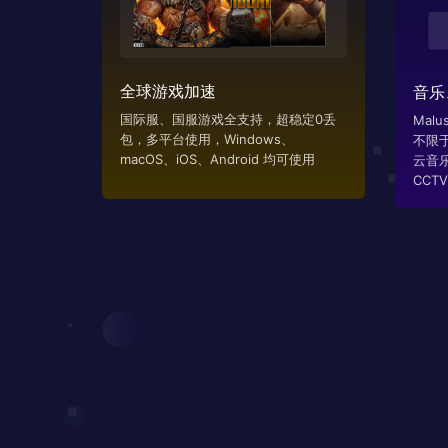
全球游戏加速
音乐
国际服、国服游戏全支持，超稳定0丢
Mal
包，多平台使用，Windows、
不限
macOS、iOS、Android 均可使用
云音
CCTV..