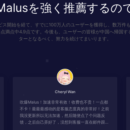
Malusを強く推薦するの
ビス開始を経て、すでに100万人のユーザーを獲得し、数万件
5点満点中4.9点です。今後も、ユーザーの皆様が中国へ帰国す
ターとなるべく、努力を続けてまいります。
Cheryl Wan
吹爆Malus！加速非常有效！收费也不贵！一点都
不卡！最最最感动的是客服态度真的非常好！之前
我没更新所以无法加速，然后随便点了个问题反
馈，之后自己弄好了，没想到客服一直在邮件跟
进，关心我问题有没有解决！