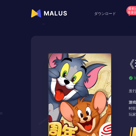
最初
MALUS
9.9
ダウンロード
《
发行
游戏
时联
玩家