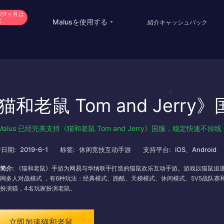
の1ヶ月は
元
Malusを使用する
VIP購入
紹介キャッシュバック
China Game Boost
Oversea Students
Worldwide Game Boost
Oversea life
猫和老鼠 Tom and Jerr
EDU Special Offer
Travel abroad
Customizations
Live streaming
Malus 已经完美支持《猫和老鼠 Tom and Jerry》国服，稳定快速
Help Center
International office
日期:
2019-6-1
标签:
休闲竞技互动手游
支持平台:
iOS、Android
简介:
《猫和老鼠》手游为网易与华纳联手打造的猫鼠欢乐互动手游。游戏以猫鼠追
网多人对战模式 ，有6种玩法：经典模式、跑酷、天梯模式、休闲模式、5V5战队赛
扮演猫，4名玩家扮演老鼠。
立即加速猫和老鼠