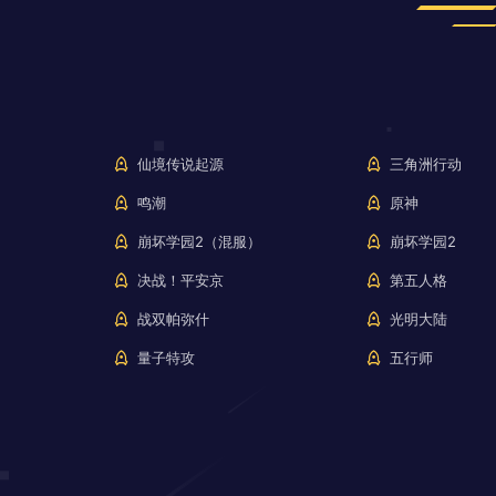
仙境传说起源
三角洲行动
鸣潮
原神
崩坏学园2（混服）
崩坏学园2
决战！平安京
第五人格
战双帕弥什
光明大陆
量子特攻
五行师