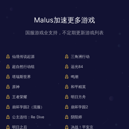
Malus加速更多游戏
国服游戏全支持，不定期更新游戏列表
仙境传说起源
三角洲行动
超自然行动组
远光84
塔瑞斯世界
鸣潮
原神
和平精英
王者荣耀
明日方舟
崩坏学园2（混服）
崩坏学园2
公主连结：Re Dive
阴阳师
明日之后
决战！平安京