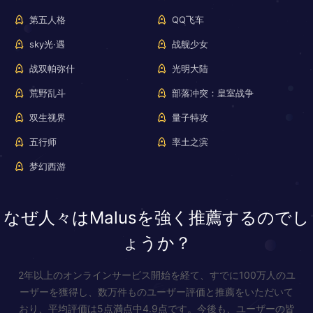
第五人格
QQ飞车
sky光·遇
战舰少女
战双帕弥什
光明大陆
荒野乱斗
部落冲突：皇室战争
双生视界
量子特攻
五行师
率土之滨
梦幻西游
なぜ人々はMalusを強く推薦するのでし
ょうか？
2年以上のオンラインサービス開始を経て、すでに100万人のユ
ーザーを獲得し、数万件ものユーザー評価と推薦をいただいて
おり、平均評価は5点満点中4.9点です。今後も、ユーザーの皆