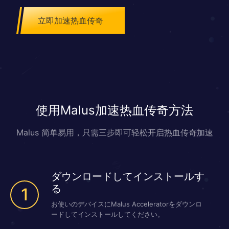
可以扮演3种角色：武士（warrior）、魔法师（wizard）、道士
（taoist）。武士有很高的物理攻击和抵御物理攻击的能力，他们身体强
立即加速热血传奇
健，总是充满活力。魔法师没有武士那样强壮的体魄，但他们有强大的操
纵自然元素的力量，如火、水、闪电。道士是介于武士与魔法师之间的一
种职业：他们有一般的物理攻击能力，但同时也拥有一定的精神能力。不
过道士还拥有召唤术。可以召唤出强大的召唤兽跟随自己，帮助自己战
斗。
使用Malus加速热血传奇方法
Malus 简单易用，只需三步即可轻松开启热血传奇加速
ダウンロードしてインストールす
る
1
お使いのデバイスにMalus Acceleratorをダウンロ
ードしてインストールしてください。