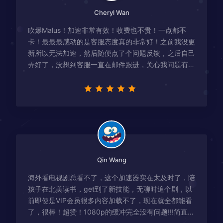
Cheryl Wan
吹爆Malus！加速非常有效！收费也不贵！一点都不
卡！最最最感动的是客服态度真的非常好！之前我没更
新所以无法加速，然后随便点了个问题反馈，之后自己
弄好了，没想到客服一直在邮件跟进，关心我问题有没
有解决！
Qin Wang
海外看电视剧总看不了，这个加速器实在太及时了，陪
孩子在北美读书，get到了新技能，无聊时追个剧，以
前即使是VIP会员很多内容加载不了，现在就全都能看
了，很棒！超赞！1080p的缓冲完全没有问题!!!简直救