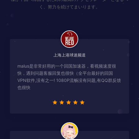
く、努力を続けてまいります。
上海上港球迷频道
malus是非常好用的一个回国加速器，看视频速度很
快，遇到问题客服回复也很快（全平台最好的回国
VPN软件,没有之一! 1080P流畅没有问题,有QQ群反馈
也很快