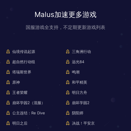
Malus加速更多游戏
国服游戏全支持，不定期更新游戏列表
仙境传说起源
三角洲行动
超自然行动组
远光84
塔瑞斯世界
鸣潮
原神
和平精英
王者荣耀
明日方舟
崩坏学园2（混服）
崩坏学园2
公主连结：Re Dive
阴阳师
明日之后
决战！平安京