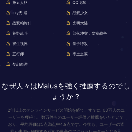
第五人格
QQ飞车
sky光·遇
战舰少女
战双帕弥什
光明大陆
荒野乱斗
部落冲突：皇室战争
双生视界
量子特攻
五行师
率土之滨
梦幻西游
なぜ人々はMalusを強く推薦するのでし
ょうか？
2年以上のオンラインサービス開始を経て、すでに100万人のユ
ーザーを獲得し、数万件ものユーザー評価と推薦をいただいて
おり、平均評価は5点満点中4.9点です。今後も、ユーザーの皆
様が中国へ帰国するための最高のアクセラレーターとなるべ