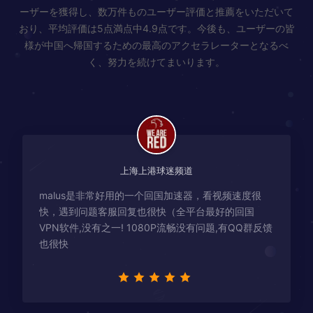
ーザーを獲得し、数万件ものユーザー評価と推薦をいただいて
おり、平均評価は5点満点中4.9点です。今後も、ユーザーの皆
様が中国へ帰国するための最高のアクセラレーターとなるべ
く、努力を続けてまいります。
上海上港球迷频道
malus是非常好用的一个回国加速器，看视频速度很
快，遇到问题客服回复也很快（全平台最好的回国
VPN软件,没有之一! 1080P流畅没有问题,有QQ群反馈
也很快