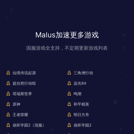
Malus加速更多游戏
国服游戏全支持，不定期更新游戏列表
仙境传说起源
三角洲行动
超自然行动组
远光84
塔瑞斯世界
鸣潮
原神
和平精英
王者荣耀
明日方舟
崩坏学园2（混服）
崩坏学园2