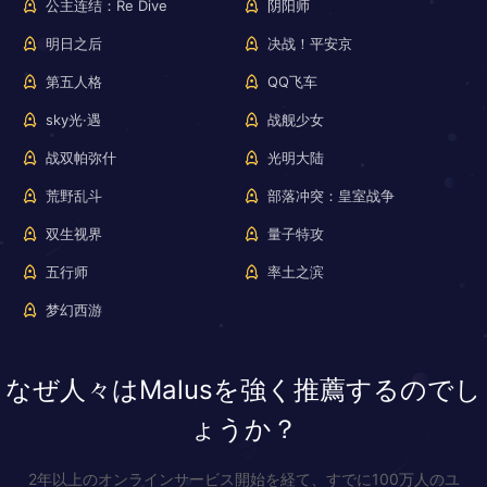
公主连结：Re Dive
阴阳师
明日之后
决战！平安京
第五人格
QQ飞车
sky光·遇
战舰少女
战双帕弥什
光明大陆
荒野乱斗
部落冲突：皇室战争
双生视界
量子特攻
五行师
率土之滨
梦幻西游
なぜ人々はMalusを強く推薦するのでし
ょうか？
2年以上のオンラインサービス開始を経て、すでに100万人のユ