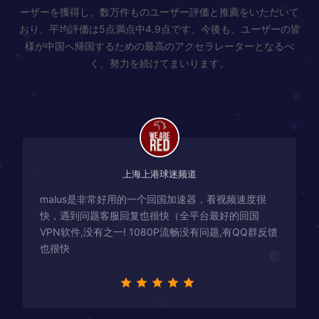
ーザーを獲得し、数万件ものユーザー評価と推薦をいただいて
おり、平均評価は5点満点中4.9点です。今後も、ユーザーの皆
様が中国へ帰国するための最高のアクセラレーターとなるべ
く、努力を続けてまいります。
上海上港球迷频道
malus是非常好用的一个回国加速器，看视频速度很
快，遇到问题客服回复也很快（全平台最好的回国
VPN软件,没有之一! 1080P流畅没有问题,有QQ群反馈
也很快