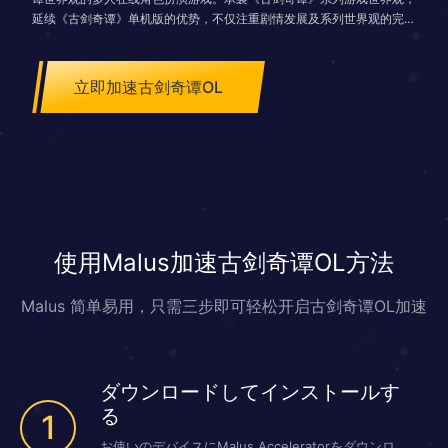
延续《古剑奇谭》单机版的优势，不仅注重剧情发展及系列世界观的完
善，也会通过细节上的表现勾起玩家的美好回忆，令玩家感受自己身处
《古剑奇谭》的世界之中。游戏世界将会涉及到神州大地上几乎所有的地
方，玩家可以在庞大的游戏世界里，体验丰富多彩的人间万象。
立即加速古剑奇谭OL
使用Malus加速古剑奇谭OL方法
Malus 简单易用，只需三步即可轻松开启古剑奇谭OL加速
ダウンロードしてインストールす
る
1
お使いのデバイスにMalus Acceleratorをダウンロ