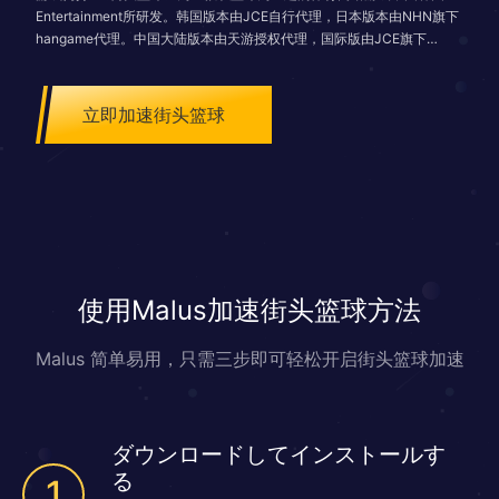
Entertainment所研发。韩国版本由JCE自行代理，日本版本由NHN旗下
hangame代理。中国大陆版本由天游授权代理，国际版由JCE旗下
gamekiss代理。台湾版本原先由数码戏胞授权代理，后转由红心辣椒授
权代理(2017年7月31日结束运营)，现今由LINE旗下服务LINE Play on
Desktop（简称：LINE POD）授权代理，于2020年5月28日上市运营。
立即加速街头篮球
使用Malus加速街头篮球方法
Malus 简单易用，只需三步即可轻松开启街头篮球加速
ダウンロードしてインストールす
る
1