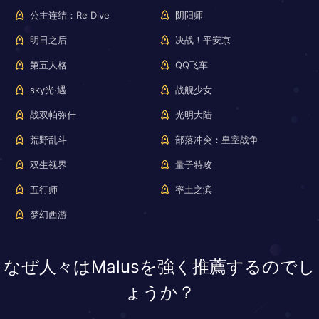
公主连结：Re Dive
阴阳师
明日之后
决战！平安京
第五人格
QQ飞车
sky光·遇
战舰少女
战双帕弥什
光明大陆
荒野乱斗
部落冲突：皇室战争
双生视界
量子特攻
五行师
率土之滨
梦幻西游
なぜ人々はMalusを強く推薦するのでし
ょうか？