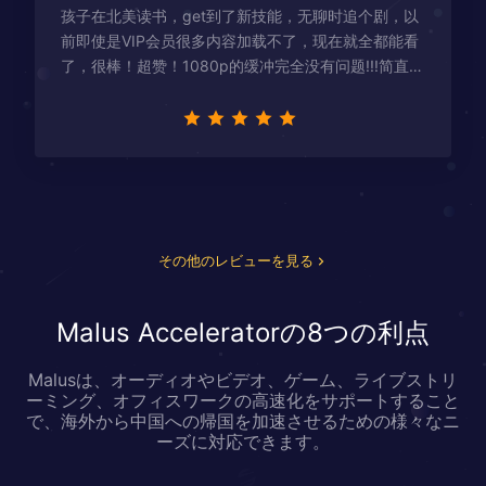
孩子在北美读书，get到了新技能，无聊时追个剧，以
前即使是VIP会员很多内容加载不了，现在就全都能看
了，很棒！超赞！1080p的缓冲完全没有问题!!!简直救
星！
その他のレビューを見る
Malus Acceleratorの8つの利点
Malusは、オーディオやビデオ、ゲーム、ライブストリ
ーミング、オフィスワークの高速化をサポートすること
で、海外から中国への帰国を加速させるための様々なニ
ーズに対応できます。