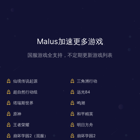
Malus加速更多游戏
国服游戏全支持，不定期更新游戏列表
仙境传说起源
三角洲行动
超自然行动组
远光84
塔瑞斯世界
鸣潮
原神
和平精英
王者荣耀
明日方舟
崩坏学园2（混服）
崩坏学园2