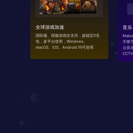
全球游戏加速
音乐
国际服、国服游戏全支持，超稳定0丢
Mal
包，多平台使用，Windows、
不限
macOS、iOS、Android 均可使用
云音
CCTV..