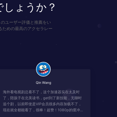
でしょうか？
ものユーザー評価と推薦をい
るための最高のアクセラレー
Qin Wang
海外看电视剧总看不了，这个加速器实在太及时
了，陪孩子在北美读书，get到了新技能，无聊时
追个剧，以前即使是VIP会员很多内容加载不了，
现在就全都能看了，很棒！超赞！1080p的缓冲完
全没有问题!!!简直救星！