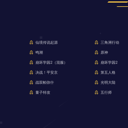
仙境传说起源
三角洲行动
鸣潮
原神
崩坏学园2（混服）
崩坏学园2
决战！平安京
第五人格
战双帕弥什
光明大陆
量子特攻
五行师