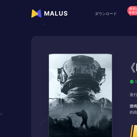
最初
MALUS
9.9
ダウンロード
《
发行
游戏
的战