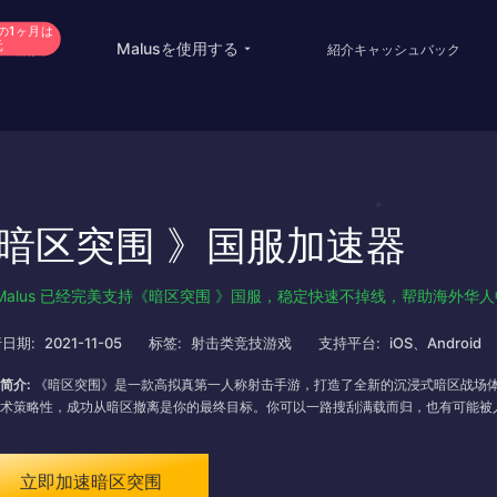
の1ヶ月は
元
Malusを使用する
VIP購入
紹介キャッシュバック
China Game Boost
Oversea Students
Worldwide Game Boost
Oversea life
暗区突围 》国服加速器
EDU Special Offer
Travel abroad
Customizations
Live streaming
Malus 已经完美支持《暗区突围 》国服，稳定快速不掉线，帮助海外华
Help Center
International office
日期:
2021-11-05
标签:
射击类竞技游戏
支持平台:
iOS、Android
简介:
《暗区突围》是一款高拟真第一人称射击手游，打造了全新的沉浸式暗区战场体
术策略性，成功从暗区撤离是你的最终目标。你可以一路搜刮满载而归，也有可能被
立即加速暗区突围