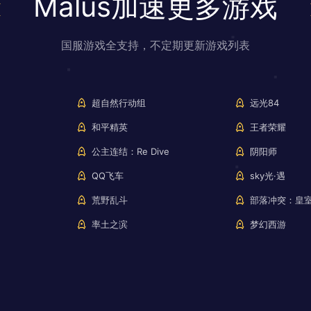
Malus加速更多游戏
国服游戏全支持，不定期更新游戏列表
超自然行动组
远光84
和平精英
王者荣耀
公主连结：Re Dive
阴阳师
QQ飞车
sky光·遇
荒野乱斗
部落冲突：皇
率土之滨
梦幻西游