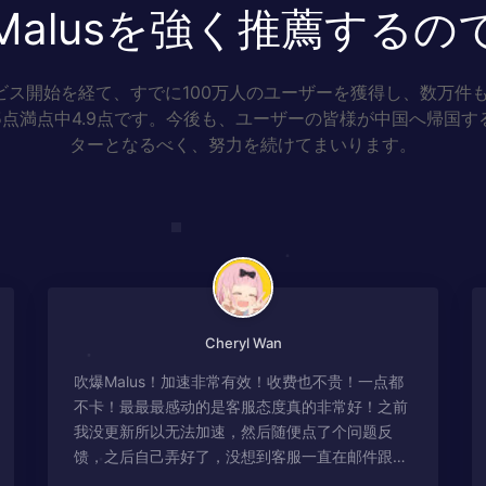
Malusを強く推薦するの
ビス開始を経て、すでに100万人のユーザーを獲得し、数万件
5点満点中4.9点です。今後も、ユーザーの皆様が中国へ帰国す
ターとなるべく、努力を続けてまいります。
Cheryl Wan
吹爆Malus！加速非常有效！收费也不贵！一点都
不卡！最最最感动的是客服态度真的非常好！之前
我没更新所以无法加速，然后随便点了个问题反
馈，之后自己弄好了，没想到客服一直在邮件跟
进，关心我问题有没有解决！