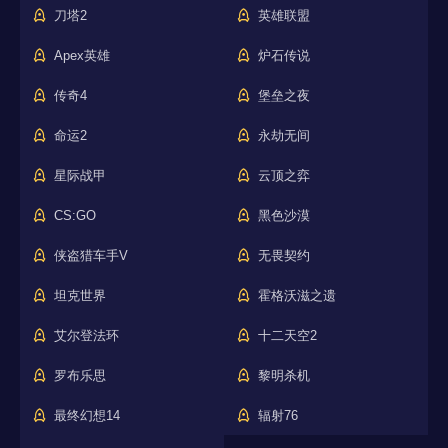
刀塔2
英雄联盟
Apex英雄
炉石传说
传奇4
堡垒之夜
命运2
永劫无间
星际战甲
云顶之弈
CS:GO
黑色沙漠
侠盗猎车手V
无畏契约
坦克世界
霍格沃滋之遗
艾尔登法环
十二天空2
罗布乐思
黎明杀机
最终幻想14
辐射76