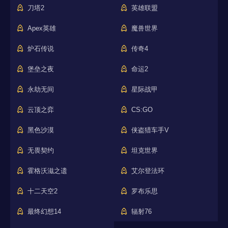
刀塔2
英雄联盟
Apex英雄
魔兽世界
炉石传说
传奇4
堡垒之夜
命运2
永劫无间
星际战甲
云顶之弈
CS:GO
黑色沙漠
侠盗猎车手V
无畏契约
坦克世界
霍格沃滋之遗
艾尔登法环
十二天空2
罗布乐思
最终幻想14
辐射76