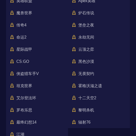
英雄联盟
Apex英雄
魔兽世界
炉石传说
传奇4
堡垒之夜
命运2
永劫无间
星际战甲
云顶之弈
CS:GO
黑色沙漠
侠盗猎车手V
无畏契约
坦克世界
霍格沃滋之遗
艾尔登法环
十二天空2
罗布乐思
黎明杀机
最终幻想14
辐射76
江湖