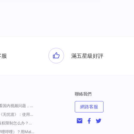
客服
滿五星級好評
聯絡我們
一招解决海外华人收看国内视频问题，强烈安利！
網路客服
海外如何上爱奇艺看《无忧渡》：使用Malus加速器一键解除地域限制
<腾讯视频海外地区版权限制怎么办？破解腾讯TV地域限制的办法>
海外如何解锁B站（哔哩哔哩）？用Malus加速器解除地域限制，一键流畅追番