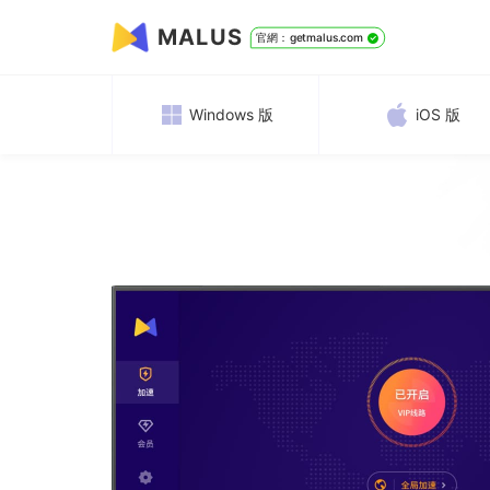
MALUS
官網：getmalus.com
Windows 版
iOS 版