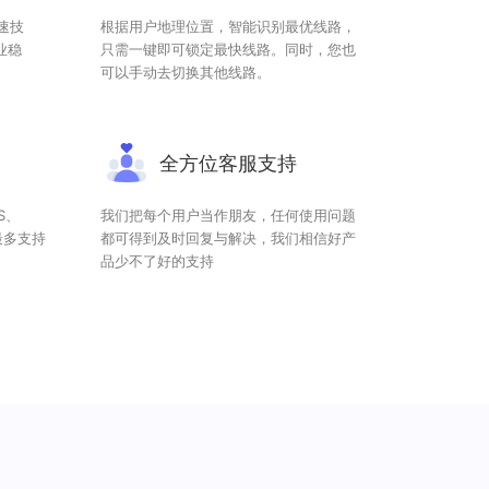
速技
根据用户地理位置，智能识别最优线路，
业稳
只需一键即可锁定最快线路。同时，您也
可以手动去切换其他线路。
全方位客服支持
OS、
我们把每个用户当作朋友，任何使用问题
最多支持
都可得到及时回复与解决，我们相信好产
品少不了好的支持