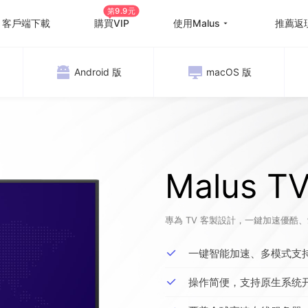
第9.9元
客戶端下載
購買VIP
使用Malus
推薦返
Android 版
macOS 版
回国游戏加速
国外
国际游戏加速
海外
教育优惠
出国
高级定制
海外
Malus T
使用帮助
海外
專為 TV 客製設計，一鍵加速優酷、愛
一键智能加速、多模式支
操作简便，支持原生系统