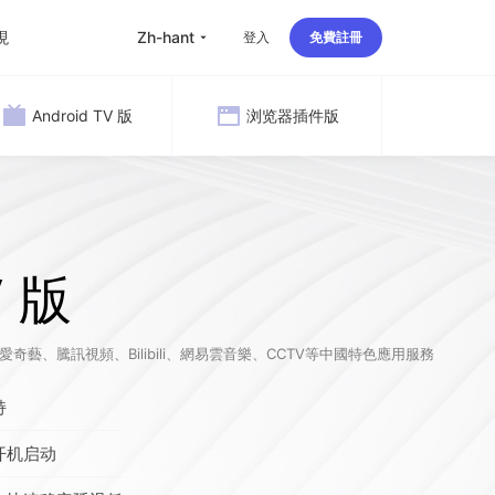
現
zh-hant
登入
免費註冊
Android TV 版
浏览器插件版
留学
华人
旅行
直播
V 版
办公
奇藝、騰訊視頻、Bilibili、網易雲音樂、CCTV等中國特色應用服務
持
开机启动