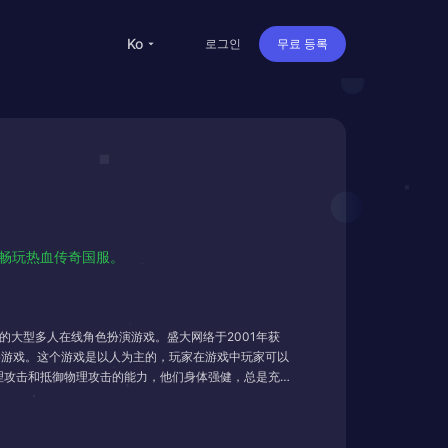
ko
로그인
무료 등록
人畅玩热血传奇国服。
作的大型多人在线角色扮演游戏。盛大网络于2001年获
网络游戏。这个游戏是以人为主的，玩家在游戏中玩家可以
很高的物理攻击和抵御物理攻击的能力，他们身体强健，总是充
水、闪电。道士是介于武士与魔法师之间的一种职业：
以召唤出强大的召唤兽跟随自己，帮助自己战斗。