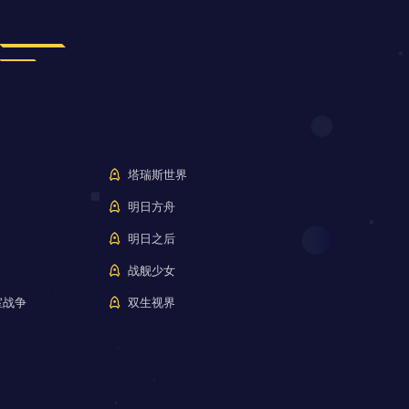
塔瑞斯世界
明日方舟
明日之后
战舰少女
室战争
双生视界