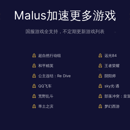
Malus加速更多游戏
国服游戏全支持，不定期更新游戏列表
超自然行动组
远光84
和平精英
王者荣耀
公主连结：Re Dive
阴阳师
QQ飞车
sky光·遇
荒野乱斗
部落冲突：皇
率土之滨
梦幻西游