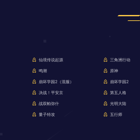
仙境传说起源
三角洲行动
鸣潮
原神
崩坏学园2（混服）
崩坏学园2
决战！平安京
第五人格
战双帕弥什
光明大陆
量子特攻
五行师