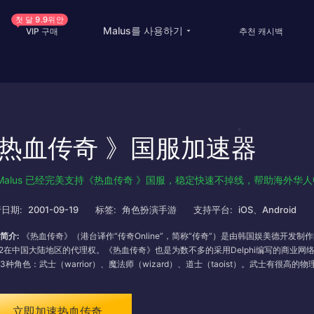
첫 달 9.9위안
Malus를 사용하기
VIP 구매
추천 캐시백
China Game Boost
Oversea Students
Worldwide Game Boost
Oversea life
热血传奇 》国服加速器
EDU Special Offer
Travel abroad
Customizations
Live streaming
Malus 已经完美支持《热血传奇 》国服，稳定快速不掉线，帮助海外华
Help Center
International office
日期:
2001-09-19
标签:
角色扮演手游
支持平台:
iOS、Android
简介:
《热血传奇》（港台译作“传奇Online”，简称“传奇”）是由韩国娱美德开发制
R2在中国大陆地区的代理权。《热血传奇》也是为数不多的采用Delphi编写的商业
3种角色：武士（warrior）、魔法师（wizard）、道士（taoist）。武士有
力。魔法师没有武士那样强壮的体魄，但他们有强大的操纵自然元素的力量，如火、
有一般的物理攻击能力，但同时也拥有一定的精神能力。不过道士还拥有召唤术。可
立即加速热血传奇