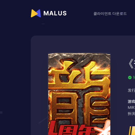
MALUS
클라이언트 다운로드
《
发行
游戏
MI
扮演
满活
他们