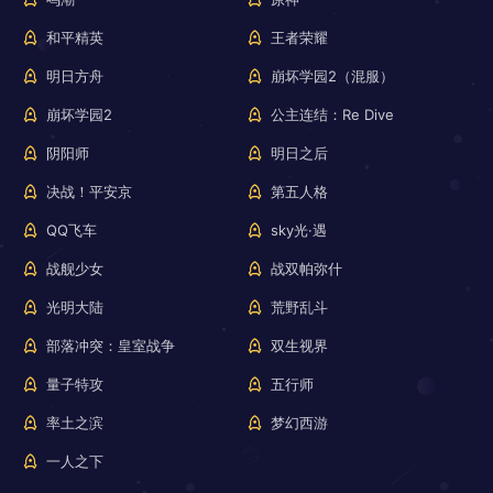
和平精英
王者荣耀
明日方舟
崩坏学园2（混服）
崩坏学园2
公主连结：Re Dive
阴阳师
明日之后
决战！平安京
第五人格
QQ飞车
sky光·遇
战舰少女
战双帕弥什
光明大陆
荒野乱斗
部落冲突：皇室战争
双生视界
量子特攻
五行师
率土之滨
梦幻西游
一人之下