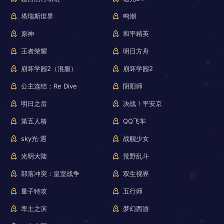
塔瑞斯世界
鸣潮
原神
和平精英
王者荣耀
明日方舟
崩坏学园2（混服）
崩坏学园2
公主连结：Re Dive
阴阳师
明日之后
决战！平安京
第五人格
QQ飞车
sky光·遇
战舰少女
光明大陆
荒野乱斗
部落冲突：皇室战争
双生视界
量子特攻
五行师
率土之滨
梦幻西游