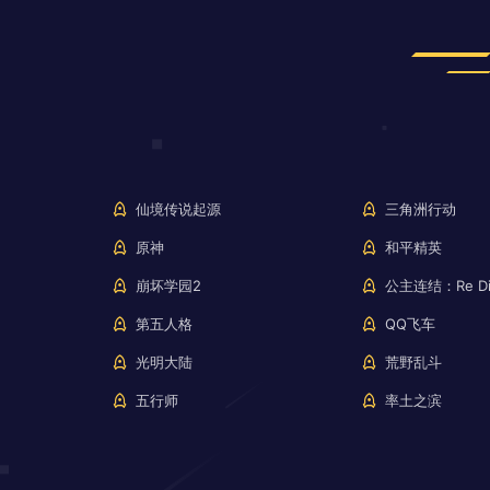
仙境传说起源
三角洲行动
原神
和平精英
崩坏学园2
公主连结：Re Di
第五人格
QQ飞车
光明大陆
荒野乱斗
五行师
率土之滨