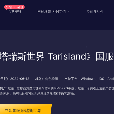
첫 달 9.9위안
Malus를 사용하기
VIP 구매
추천 캐시백
China Game Boost
Oversea Students
Worldwide Game Boost
Oversea life
塔瑞斯世界 Tarisland》国
EDU Special Offer
Travel abroad
Customizations
Live streaming
Help Center
International office
日期:
2024-06-12
标签:
角色扮演
支持平台:
Windows、iOS、Andr
简介:
这是一款以西方魔幻世界为背景的MMORPG手游， 这是一个跨端互通的广袤
济体系， 所有玩家都将回归到最经典最纯粹的游戏体验。
立即加速塔瑞斯世界