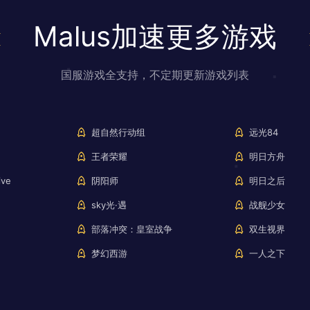
Malus加速更多游戏
国服游戏全支持，不定期更新游戏列表
超自然行动组
远光84
王者荣耀
明日方舟
ve
阴阳师
明日之后
sky光·遇
战舰少女
部落冲突：皇室战争
双生视界
梦幻西游
一人之下