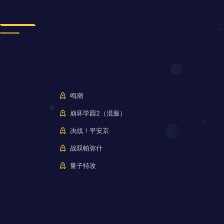
鸣潮
崩坏学园2（混服）
决战！平安京
战双帕弥什
量子特攻