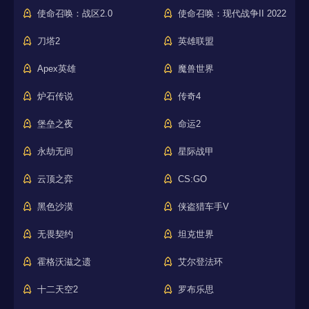
使命召唤：战区2.0
使命召唤：现代战争II 2022
刀塔2
英雄联盟
Apex英雄
魔兽世界
炉石传说
传奇4
堡垒之夜
命运2
永劫无间
星际战甲
云顶之弈
CS:GO
黑色沙漠
侠盗猎车手V
无畏契约
坦克世界
霍格沃滋之遗
艾尔登法环
十二天空2
罗布乐思