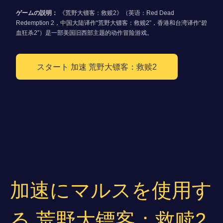
ゲームの説明：
《荒野大镖客：救赎2》（英语：Red Dead
Redemption 2，中国大陆译作“荒野大镖客：救赎2”，香港和台湾译作“碧
血狂杀2”）是一部美国旧西部主题的动作冒险游戏。
スタート 加速 荒野大镖客：救赎2
加速にマルスを使用す
る 荒野大镖客：救赎2