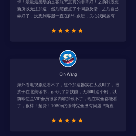
卡！最最最感动的是客服态度真的非常好！之前我没更
新所以无法加速，然后随便点了个问题反馈，之后自己
弄好了，没想到客服一直在邮件跟进，关心我问题有没
有解决！
Qin Wang
海外看电视剧总看不了，这个加速器实在太及时了，陪
孩子在北美读书，get到了新技能，无聊时追个剧，以
前即使是VIP会员很多内容加载不了，现在就全都能看
了，很棒！超赞！1080p的缓冲完全没有问题!!!简直救
星！