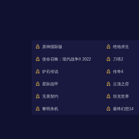
原神国际版
绝地求生
使命召唤：现代战争II 2022
刀塔2
炉石传说
传奇4
星际战甲
云顶之弈
无畏契约
坦克世界
黎明杀机
最终幻想14