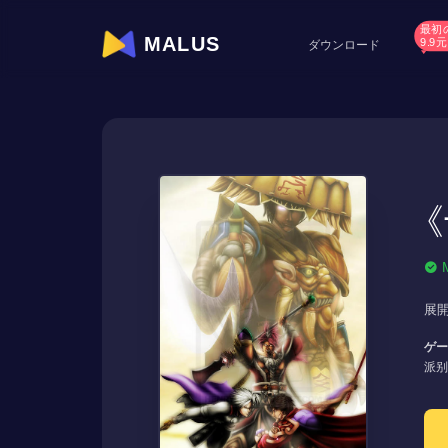
最初
MALUS
9.9元
ダウンロード
《
展開
ゲ
派别