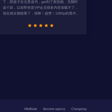
了，陪孩子在北美读书，get到了新技能，无聊时
追个剧，以前即使是VIP会员很多内容加载不了，
现在就全都能看了，很棒！超赞！1080p的缓冲完
全没有问题!!!简直救星！
Affaffiliate
Become agency
Changelog