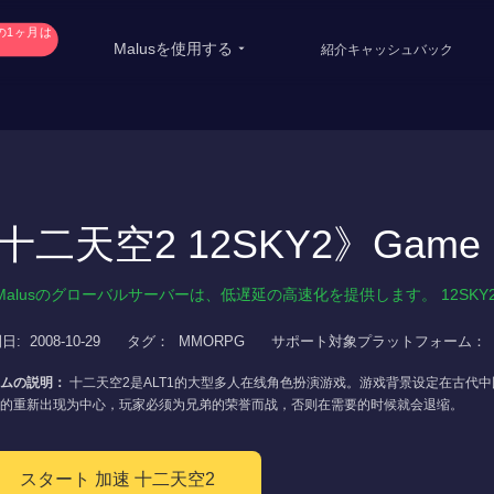
の1ヶ月は
Malusを使用する
VIP購入
紹介キャッシュバック
China Game Boost
Oversea Students
Worldwide Game Boost
Oversea life
EDU Special Offer
Travel abroad
十二天空2 12SKY2》Game B
Customizations
Live streaming
Malusのグローバルサーバーは、低遅延の高速化を提供します。 12SKY
Help Center
International office
日:
2008-10-29
タグ：
MMORPG
サポート対象プラットフォーム：
ームの説明：
十二天空2是ALT1的大型多人在线角色扮演游戏。游戏背景设定在古代
的重新出现为中心，玩家必须为兄弟的荣誉而战，否则在需要的时候就会退缩。
スタート 加速 十二天空2