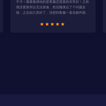
不卡！最最最感动的是客服态度真的非常好！之前
我没更新所以无法加速，然后随便点了个问题反
馈，之后自己弄好了，没想到客服一直在邮件跟
进，关心我问题有没有解决！