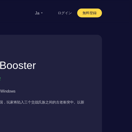
ja
ログイン
無料登録
ooster
2
Windows
中国，玩家将陷入三个交战氏族之间的古老衝突中。以新