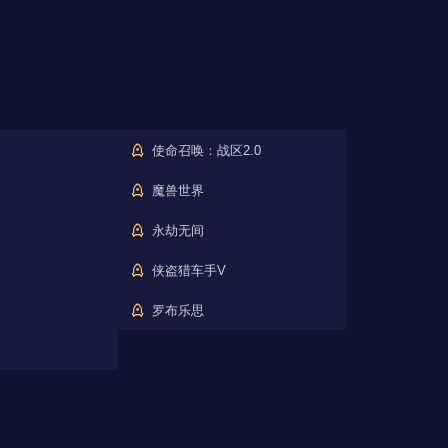
使命召唤：战区2.0
魔兽世界
永劫无间
侠盗猎车手V
罗布乐思