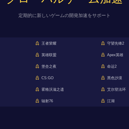
定期的に新しいゲームの開発加速をサポート
王者荣耀
守望先锋2
英雄联盟
Apex英雄
堡垒之夜
命运2
CS:GO
黑色沙漠
霍格沃滋之遗
艾尔登法环
辐射76
江湖