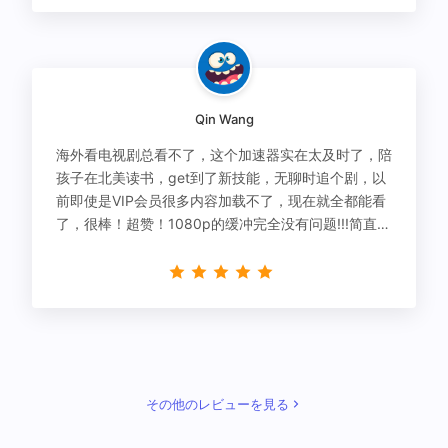
Qin Wang
海外看电视剧总看不了，这个加速器实在太及时了，陪
孩子在北美读书，get到了新技能，无聊时追个剧，以
前即使是VIP会员很多内容加载不了，现在就全都能看
了，很棒！超赞！1080p的缓冲完全没有问题!!!简直救
星！
その他のレビューを見る