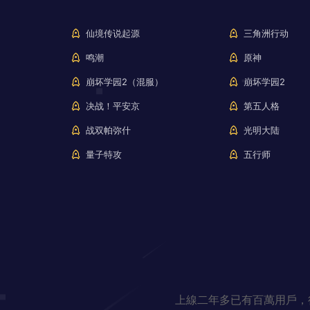
仙境传说起源
三角洲行动
鸣潮
原神
崩坏学园2（混服）
崩坏学园2
决战！平安京
第五人格
战双帕弥什
光明大陆
量子特攻
五行师
上線二年多已有百萬用戶，