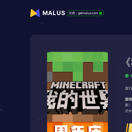
MALUS
官網：getmalus.com
《
发行
游戏
界》
式中