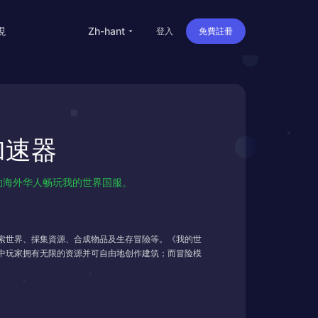
現
zh-hant
登入
免費註冊
留学
华人
加速器
旅行
直播
，帮助海外华人畅玩我的世界国服。
办公
索世界、採集資源、合成物品及生存冒險等。《我的世
中玩家拥有无限的资源并可自由地创作建筑；而冒险模