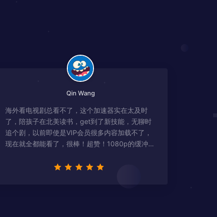
Qin Wang
海外看电视剧总看不了，这个加速器实在太及时
了，陪孩子在北美读书，get到了新技能，无聊时
追个剧，以前即使是VIP会员很多内容加载不了，
现在就全都能看了，很棒！超赞！1080p的缓冲完
全没有问题!!!简直救星！