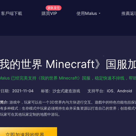
第9.9元
客戶端下載
購買VIP
使用Malus
推薦返
回国游戏加速
国外
国际游戏加速
海外
我的世界 Minecraft》国服
教育优惠
出国
高级定制
海外
Malus 已经完美支持《我的世界 Minecraft》国服，稳定快速不掉线
使用帮助
海外
日期:
2021-11-04
标签:
沙盒式建造游戏
支持平台:
iOS、Android
简介:
游戏中，玩家可以在一个3D世界內与方块进行交互。遊戲中的特色功能包括探
有多种模式：生存模式中玩家必须维持生命并采集资源以打造自己的世界；创造模式
玩家可在其他玩家定制的地图中游玩。
立即加速我的世界