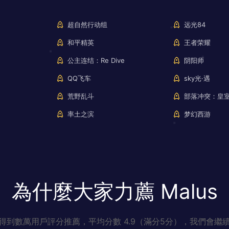
超自然行动组
远光84
和平精英
王者荣耀
公主连结：Re Dive
阴阳师
QQ飞车
sky光·遇
荒野乱斗
部落冲突：皇
率土之滨
梦幻西游
為什麼大家力薦 Malus
得到數萬用戶評分推薦，平均分數 4.9（滿分5分），我們會繼