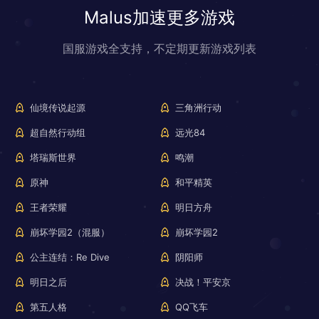
Malus加速更多游戏
国服游戏全支持，不定期更新游戏列表
仙境传说起源
三角洲行动
超自然行动组
远光84
塔瑞斯世界
鸣潮
原神
和平精英
王者荣耀
明日方舟
崩坏学园2（混服）
崩坏学园2
公主连结：Re Dive
阴阳师
明日之后
决战！平安京
第五人格
QQ飞车