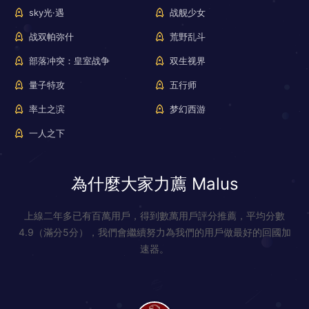
sky光·遇
战舰少女
战双帕弥什
荒野乱斗
部落冲突：皇室战争
双生视界
量子特攻
五行师
率土之滨
梦幻西游
一人之下
為什麼大家力薦 Malus
上線二年多已有百萬用戶，得到數萬用戶評分推薦，平均分數
4.9（滿分5分），我們會繼續努力為我們的用戶做最好的回國加
速器。