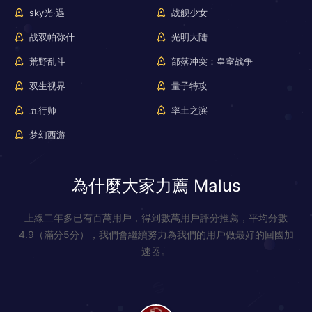
sky光·遇
战舰少女
战双帕弥什
光明大陆
荒野乱斗
部落冲突：皇室战争
双生视界
量子特攻
五行师
率土之滨
梦幻西游
為什麼大家力薦 Malus
上線二年多已有百萬用戶，得到數萬用戶評分推薦，平均分數
4.9（滿分5分），我們會繼續努力為我們的用戶做最好的回國加
速器。