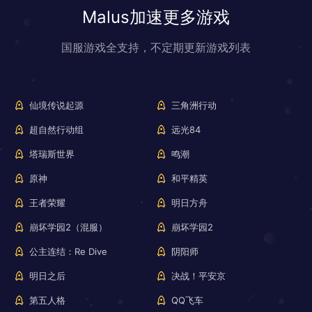
Malus加速更多游戏
国服游戏全支持，不定期更新游戏列表
仙境传说起源
三角洲行动
超自然行动组
远光84
塔瑞斯世界
鸣潮
原神
和平精英
王者荣耀
明日方舟
崩坏学园2（混服）
崩坏学园2
公主连结：Re Dive
阴阳师
明日之后
决战！平安京
第五人格
QQ飞车