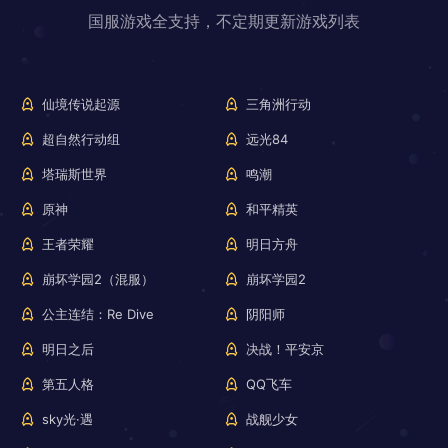
国服游戏全支持，不定期更新游戏列表
仙境传说起源
三角洲行动
超自然行动组
远光84
塔瑞斯世界
鸣潮
原神
和平精英
王者荣耀
明日方舟
崩坏学园2（混服）
崩坏学园2
公主连结：Re Dive
阴阳师
明日之后
决战！平安京
第五人格
QQ飞车
sky光·遇
战舰少女