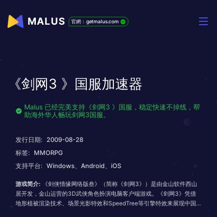
MALUS
官網：getmalus.com
《剑网3 》国服加速器
Malus 已经完美支持《剑网3 》国服，稳定快速不掉线，帮
助海外华人畅玩剑网3国服。
发行日期:
2009-08-28
标签:
MMORPG
支持平台:
Windows、Android、iOS
游戏简介:
《剑侠情缘网络版叁》（简称《剑网3》）是由金山软件西山
居开发，金山运营的3D武侠角色扮演电脑客户端游戏。《剑网3》凭借
地形植被渲染技术、场景光影特效和SpeedTree等引擎特效来展现中国
传统武侠世界，将诗词、歌舞、丝绸、古琴、饮酒文化、茶艺、音乐等多