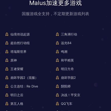
Malus加速更多游戏
国服游戏全支持，不定期更新游戏列表
仙境传说起源
三角洲行动
超自然行动组
远光84
塔瑞斯世界
鸣潮
原神
和平精英
王者荣耀
明日方舟
崩坏学园2（混服）
崩坏学园2
公主连结：Re Dive
阴阳师
明日之后
决战！平安京
第五人格
QQ飞车