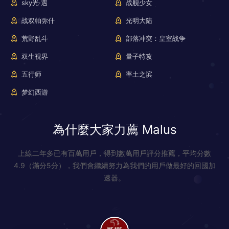
sky光·遇
战舰少女
战双帕弥什
光明大陆
荒野乱斗
部落冲突：皇室战争
双生视界
量子特攻
五行师
率土之滨
梦幻西游
為什麼大家力薦 Malus
上線二年多已有百萬用戶，得到數萬用戶評分推薦，平均分數
4.9（滿分5分），我們會繼續努力為我們的用戶做最好的回國加
速器。