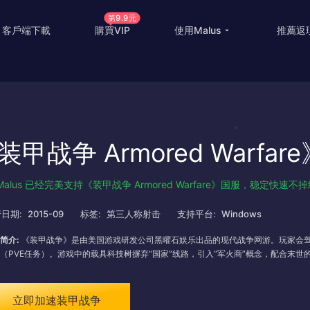
第9.9元
客戶端下載
購買VIP
使用Malus
推薦返
回国游戏加速
国外
国际游戏加速
海外
装甲战争 Armored Warfa
教育优惠
出国
高级定制
海外
Malus 已经完美支持《装甲战争 Armored Warfare》国服，稳定
使用帮助
海外
日期:
2015-09
标签:
第三人称射击
支持平台:
Windows
简介:
《装甲战争》是由美国游戏研发公司黑曜石娱乐出品的现代战争网游。玩家会驾
（PVE任务）。游戏中的载具科技树摒弃“国家”线路，引入“军火商”概念，配合末
立即加速装甲战争