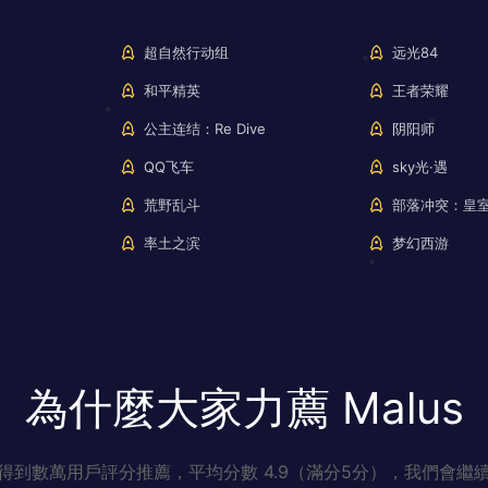
超自然行动组
远光84
和平精英
王者荣耀
公主连结：Re Dive
阴阳师
QQ飞车
sky光·遇
荒野乱斗
部落冲突：皇
率土之滨
梦幻西游
為什麼大家力薦 Malus
得到數萬用戶評分推薦，平均分數 4.9（滿分5分），我們會繼