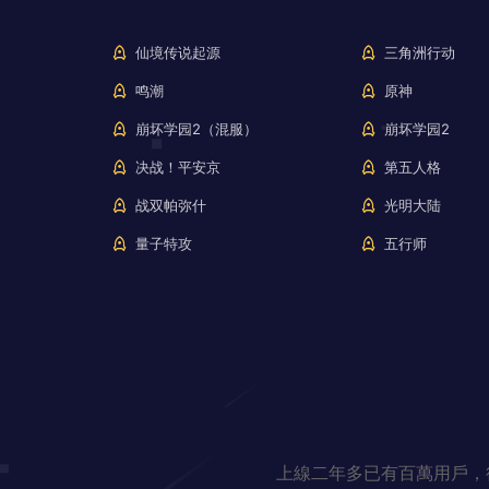
仙境传说起源
三角洲行动
鸣潮
原神
崩坏学园2（混服）
崩坏学园2
决战！平安京
第五人格
战双帕弥什
光明大陆
量子特攻
五行师
上線二年多已有百萬用戶，