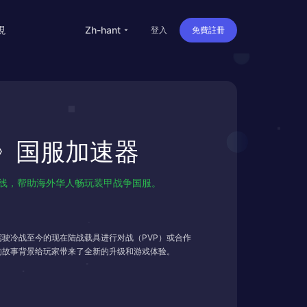
現
zh-hant
登入
免費註冊
留学
华人
re》国服加速器
旅行
直播
快速不掉线，帮助海外华人畅玩装甲战争国服。
办公
驶冷战至今的现在陆战载具进行对战（PVP）或合作
世的故事背景给玩家带来了全新的升级和游戏体验。