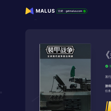
MALUS
官網：getmalus.com
《
发行
游戏
任务