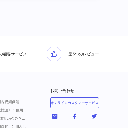
の顧客サービス
星5つのレビュー
お問い合わせ
一招解决海外华人收看国内视频问题，强烈安利！
オンラインカスタマーサービス
海外如何上爱奇艺看《无忧渡》：使用Malus加速器一键解除地域限制
<腾讯视频海外地区版权限制怎么办？破解腾讯TV地域限制的办法>
海外如何解锁B站（哔哩哔哩）？用Malus加速器解除地域限制，一键流畅追番