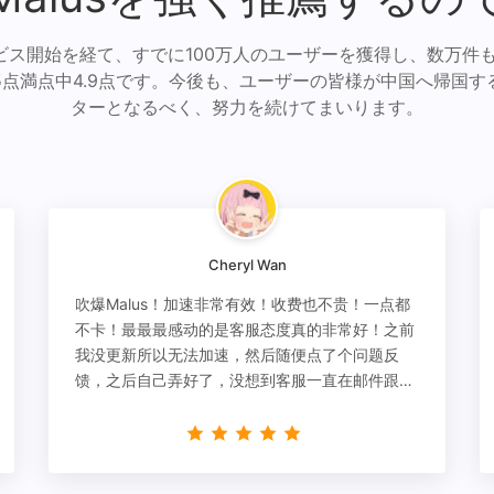
ビス開始を経て、すでに100万人のユーザーを獲得し、数万件
5点満点中4.9点です。今後も、ユーザーの皆様が中国へ帰国す
ターとなるべく、努力を続けてまいります。
Cheryl Wan
吹爆Malus！加速非常有效！收费也不贵！一点都
不卡！最最最感动的是客服态度真的非常好！之前
我没更新所以无法加速，然后随便点了个问题反
馈，之后自己弄好了，没想到客服一直在邮件跟
进，关心我问题有没有解决！