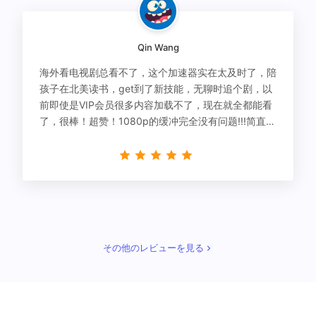
Qin Wang
海外看电视剧总看不了，这个加速器实在太及时了，陪
孩子在北美读书，get到了新技能，无聊时追个剧，以
前即使是VIP会员很多内容加载不了，现在就全都能看
了，很棒！超赞！1080p的缓冲完全没有问题!!!简直救
星！
その他のレビューを見る