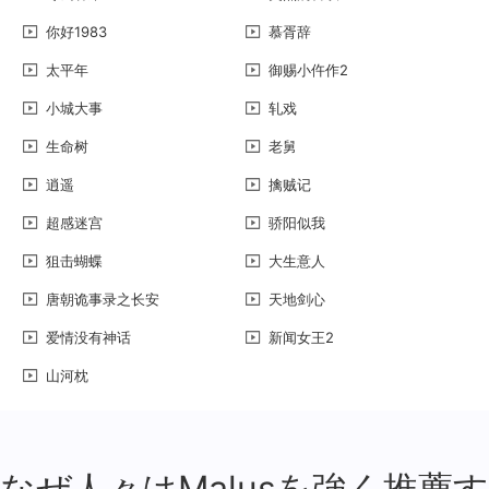
你好1983
慕胥辞
太平年
御赐小仵作2
小城大事
轧戏
生命树
老舅
逍遥
擒贼记
超感迷宫
骄阳似我
狙击蝴蝶
大生意人
唐朝诡事录之长安
天地剑心
爱情没有神话
新闻女王2
山河枕
なぜ人々はMalusを強く推薦す