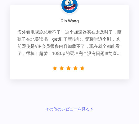
Qin Wang
海外看电视剧总看不了，这个加速器实在太及时了，陪
孩子在北美读书，get到了新技能，无聊时追个剧，以
前即使是VIP会员很多内容加载不了，现在就全都能看
了，很棒！超赞！1080p的缓冲完全没有问题!!!简直救
星！
その他のレビューを見る