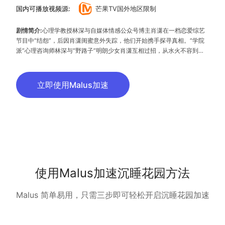
国内可播放视频源:
芒果TV国外地区限制
剧情简介:
心理学教授林深与自媒体情感公众号博主肖潇在一档恋爱综艺
节目中“结怨”，后因肖潇闺蜜意外失踪，他们开始携手探寻真相。“学院
派”心理咨询师林深与“野路子”明朗少女肖潇互相过招，从水火不容到彼
此携手，两人在治愈来访者的过程中，也逐渐相知、相爱、相伴，最终领
悟了爱情是二人并肩成长这一真谛，彼此成就成为了更好的自己。
立即使用Malus加速
使用Malus加速沉睡花园方法
Malus 简单易用，只需三步即可轻松开启沉睡花园加速