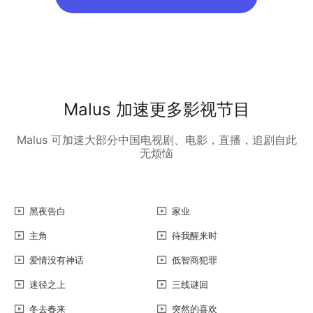
Malus 加速更多影视节目
Malus 可加速大部分中国电视剧、电影，直播，追剧自此
无烦恼
黑夜告白
家业
主角
待我醒来时
爱情没有神话
低智商犯罪
迷径之上
三线谜回
冬去春来
突然的喜欢