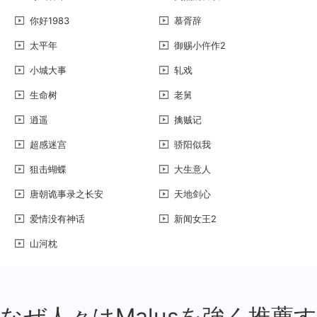
你好1983
慕胥辞
太平年
御赐小仵作2
小城大事
轧戏
生命树
老舅
逍遥
擒贼记
超感迷宫
骄阳似我
狙击蝴蝶
大生意人
唐朝诡事录之长安
天地剑心
爱情没有神话
新闻女王2
山河枕
なぜ人々はMalusを強く推薦す