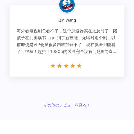
Qin Wang
海外看电视剧总看不了，这个加速器实在太及时了，陪
孩子在北美读书，get到了新技能，无聊时追个剧，以
前即使是VIP会员很多内容加载不了，现在就全都能看
了，很棒！超赞！1080p的缓冲完全没有问题!!!简直救
星！
その他のレビューを見る