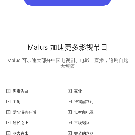
Malus 加速更多影视节目
Malus 可加速大部分中国电视剧、电影，直播，追剧自此
无烦恼
黑夜告白
家业
主角
待我醒来时
爱情没有神话
低智商犯罪
迷径之上
三线谜回
冬去春来
突然的喜欢