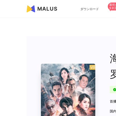
最初
MALUS
9.9
ダウンロード
首播
国内