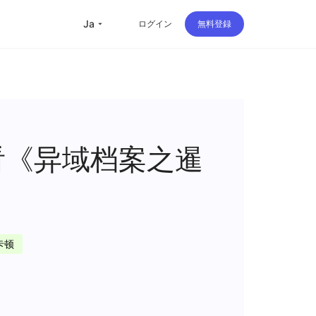
ja
ログイン
無料登録
看《异域档案之暹
卡顿