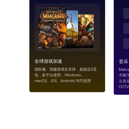
全球游戏加速
音乐
国际服、国服游戏全支持，超稳定0丢
Mal
包，多平台使用，Windows、
不限
macOS、iOS、Android 均可使用
云音
CCTV..