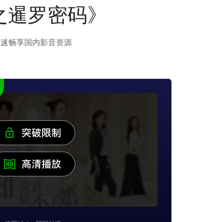
之暹罗密码》
极速畅享国内影音资源