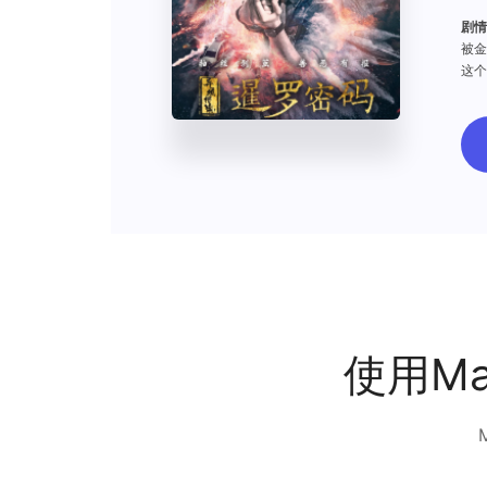
剧情
被金
这个
炸弹
赢走
IC
个金
两人
三角
于夏
使用M