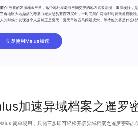
简介:
故事的发源地金三角，这个地处泰老缅三国交界的地方武装割据、毒枭横行，是
三角地区大名鼎鼎的毒枭白老大悬赏五百万买命，一时间黑白两道都对夏天虎视眈眈
人的时候才发现这个人居然正是夏天！夏天单枪匹马闯进虎穴，等待他的将是什么结
，同白老大玩了一局俄罗斯轮盘赌，他随机剪断可能会引爆炸弹的电线，以命搏命，
了泰老缅三国毒枭的钱，而此时，国际刑警组织ICPO也循踪而至，一时间又危机四
PO布下的天罗地网中逃脱，这件事让白老大恼羞成怒，对夏天恨之入骨，这个初来乍
立即使用Malus加速
三角黑帮搅得天翻地覆，不得安宁。此时，夏天在金三角现身的消息传到了国际刑警
一个是警一个是匪，是猫鼠游戏中的死对头。本来和未婚夫齐大志度假的张俪，在得知
风起云涌，各方厮杀，在血雨腥风的最后关头，白老大中弹身亡，这一切的证据似乎
天和张俪的猫鼠游戏似乎走到了尽头。
alus加速异域档案之暹罗
Malus 简单易用，只需三步即可轻松开启异域档案之暹罗密码加