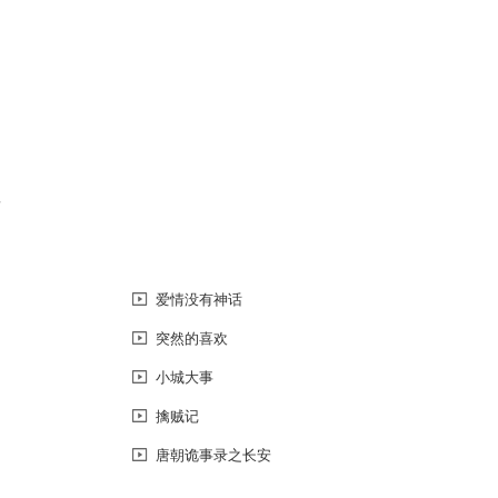
恼
爱情没有神话
突然的喜欢
小城大事
擒贼记
唐朝诡事录之长安