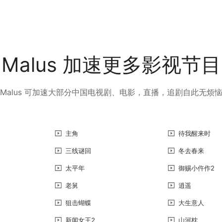
Malus 加速更多影视节目
Malus 可加速大部分中国电视剧、电影，直播，追剧自此无烦
主角
待我醒来时
三线谜回
冬去春来
太平年
御赐小仵作2
老舅
逍遥
狙击蝴蝶
大生意人
新闻女王2
山河枕