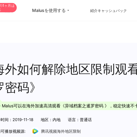
の1ヶ月は
元
Malusを使用する
VIP購入
紹介キャッシュバック
China Game Boost
Oversea Students
Worldwide Game Boost
Oversea life
EDU Special Offer
Travel abroad
海外如何解除地区限制观
Customizations
Live streaming
罗密码》
Help Center
International office
Malus可以在海外加速高清观看《异域档案之暹罗密码 》，稳定快速不
时间：2019-11-18
地区：内地
语言：普通话
可播放视频源:
腾讯视频海外地区限制