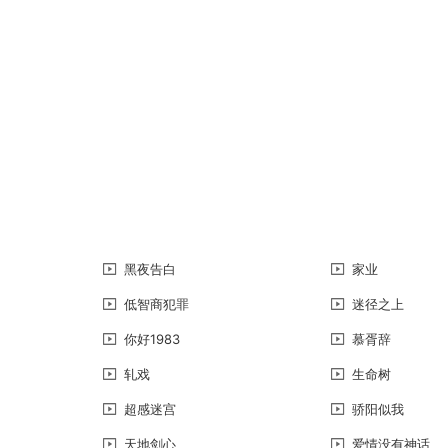
黑夜告白
家业
低智商犯罪
迷径之上
你好1983
慕胥辞
轧戏
生命树
超感迷宫
骄阳似我
天地剑心
爱情没有神话