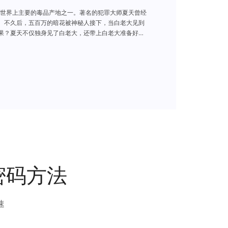
世界上主要的毒品产地之一。著名的犯罪大师夏天曾经
。不久后，五百万的暗花被神秘人接下，当白老大见到
果？夏天不仅独身见了白老大，还带上白老大准备好的
这场惊险的赌局最后的赢家又将是谁？最终，夏天从容
伏。凭借不凡的身手和过人的胆识，夏天卷着所有钱从
到的小子几乎将白老大经营半生的心血毁于一旦，也将整
张俪的耳中。原来张俪曾是夏天的前女友加红颜知己，
夏天的消息之后便火速跟着上司peter赶赴金三角。金
都指向了夏天……夏天被捕，送入了缅甸监狱服刑，属
密码方法
速