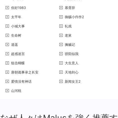
你好1983
慕胥辞
太平年
御赐小仵作2
小城大事
轧戏
生命树
老舅
逍遥
擒贼记
超感迷宫
骄阳似我
狙击蝴蝶
大生意人
唐朝诡事录之长安
天地剑心
爱情没有神话
新闻女王2
山河枕
なぜ人々はMalusを強く推薦す