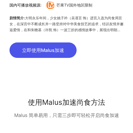
国内可播放视频源:
芒果TV国外地区限制
剧情简介:
大明永乐年间，少女姚子衿（吴谨言 饰）进宫入选为尚食局宫
女，在深宫中不断成长并一路坚持对中华美食技艺的追求，结识友情并邂
逅爱情，在和朱瞻基（许凯 饰）一波三折的感情故事中，展现出明朝三
位杰出帝王的历史功绩与家庭生活，描绘出一座洋溢着浓郁亲情、友情、
爱情，充满着人情味的美食紫禁城。
立即使用Malus加速
使用Malus加速尚食方法
Malus 简单易用，只需三步即可轻松开启尚食加速