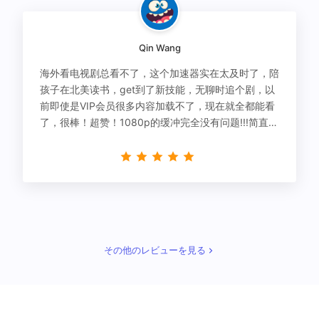
Qin Wang
海外看电视剧总看不了，这个加速器实在太及时了，陪
孩子在北美读书，get到了新技能，无聊时追个剧，以
前即使是VIP会员很多内容加载不了，现在就全都能看
了，很棒！超赞！1080p的缓冲完全没有问题!!!简直救
星！
その他のレビューを見る