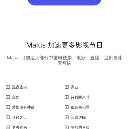
Malus 加速更多影视节目
Malus 可加速大部分中国电视剧、电影，直播，追剧自此
无烦恼
黑夜告白
家业
主角
待我醒来时
爱情没有神话
低智商犯罪
迷径之上
三线谜回
冬去春来
突然的喜欢