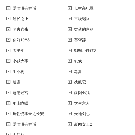
爱情没有神话
低智商犯罪
迷径之上
三线谜回
冬去春来
突然的喜欢
你好1983
慕胥辞
太平年
御赐小仵作2
小城大事
轧戏
生命树
老舅
逍遥
擒贼记
超感迷宫
骄阳似我
狙击蝴蝶
大生意人
唐朝诡事录之长安
天地剑心
爱情没有神话
新闻女王2
山河枕