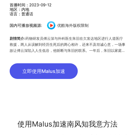
首播时间：2023-09-12
地区：内地
语言：普通话
国内可播放视频源:
优酷海外版权限制
剧情简介:
药物研发员傅云深与外科医生朱旧在欠发达地区进行人道医疗
救援，两人从误解到经历生死后的两心相许，还来不及坦诚心意，一场事
故让傅云深陷入人生低谷，他斩断与朱旧的联系。一年后，朱旧以家庭医
生的身份与傅云深重逢，面对他的百般刁难，朱旧用坚韧乐观的心态与不
离不弃的爱慢慢治愈云深，陪他走出黑暗深渊。
立即使用Malus加速
使用Malus加速南风知我意方法