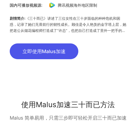
国内可播放视频源:
腾讯视频海外地区限制
剧情简介:
《三十而已》讲述了三位女性在三十岁面临的种种危机和困
惑，记录了她们无畏前行的韧性成长。顾佳是令人艳羡的金字塔上层，她
把老公从烟花编程师打造成了“许总”，也把自己打造成了里外一把手的全
职太太。然而当这个家有了入侵者，顾佳没有逃避。王漫妮则是特立独行
的叛逆者，深信自己既有颜值又有脑子，永远值得更好的，然而她也有自
己的烦恼。钟晓芹是标准化的大多数，嫁给事业单位铁饭碗的老公，自己
立即使用Malus加速
保有一份普通工作，安心做一个平凡妻子。却因写作爱好偶然卖出高价版
权，夫妻的经济地位和社会地位一夜之间发生倒置，女强男弱的婚姻瞬间
失去了平衡，钟晓芹面临抉择。
使用Malus加速三十而已方法
Malus 简单易用，只需三步即可轻松开启三十而已加速