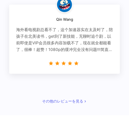
Qin Wang
海外看电视剧总看不了，这个加速器实在太及时了，陪
孩子在北美读书，get到了新技能，无聊时追个剧，以
前即使是VIP会员很多内容加载不了，现在就全都能看
了，很棒！超赞！1080p的缓冲完全没有问题!!!简直救
星！
その他のレビューを見る