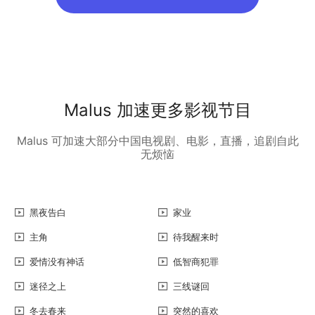
Malus 加速更多影视节目
Malus 可加速大部分中国电视剧、电影，直播，追剧自此
无烦恼
黑夜告白
家业
主角
待我醒来时
爱情没有神话
低智商犯罪
迷径之上
三线谜回
冬去春来
突然的喜欢