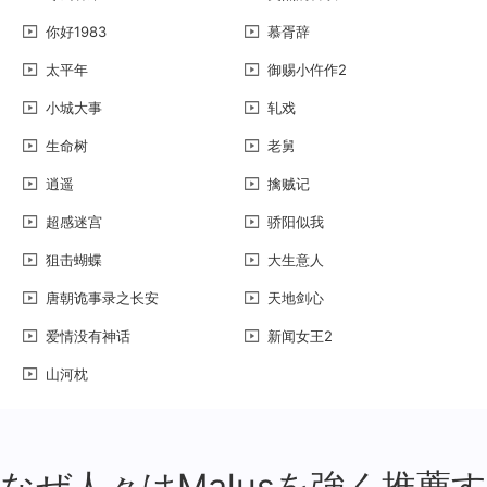
你好1983
慕胥辞
太平年
御赐小仵作2
小城大事
轧戏
生命树
老舅
逍遥
擒贼记
超感迷宫
骄阳似我
狙击蝴蝶
大生意人
唐朝诡事录之长安
天地剑心
爱情没有神话
新闻女王2
山河枕
なぜ人々はMalusを強く推薦す