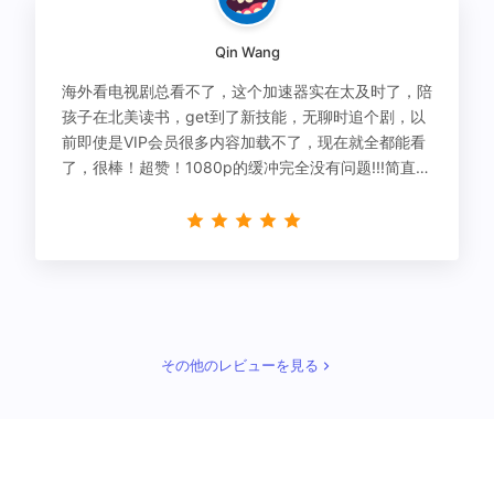
Qin Wang
海外看电视剧总看不了，这个加速器实在太及时了，陪
孩子在北美读书，get到了新技能，无聊时追个剧，以
前即使是VIP会员很多内容加载不了，现在就全都能看
了，很棒！超赞！1080p的缓冲完全没有问题!!!简直救
星！
その他のレビューを見る