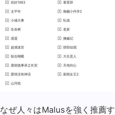
你好1983
慕胥辞
太平年
御赐小仵作2
小城大事
轧戏
生命树
老舅
逍遥
擒贼记
超感迷宫
骄阳似我
狙击蝴蝶
大生意人
唐朝诡事录之长安
天地剑心
爱情没有神话
新闻女王2
山河枕
なぜ人々はMalusを強く推薦す