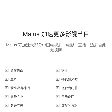
Malus 加速更多影视节目
Malus 可加速大部分中国电视剧、电影，直播，追剧自此
无烦恼
黑夜告白
家业
主角
待我醒来时
爱情没有神话
低智商犯罪
迷径之上
三线谜回
冬去春来
突然的喜欢