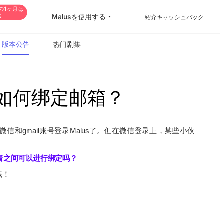
の1ヶ月は
元
Malusを使用する
VIP購入
紹介キャッシュバック
版本公告
热门剧集
，如何绑定邮箱？
和gmail账号登录Malus了。但在微信登录上，某些小伙
者之间可以进行绑定吗？
哦！