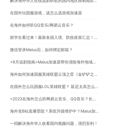
解决海外华人在线追剧听歌的国内地区限制app，强烈安利
在国外玩国服游戏，该怎么选游戏加速器
在海外如何听QQ音乐/网易云音乐？
留学生看过来！最新各国入境、防疫政策汇总！（文末有福利）
微信登录Malus后，如何绑定邮箱？
<9月追剧指南>Malus加速器帮你清除海外地域限制，实现追剧自由！
海外如何加速国服英雄联盟云顶之弈《金铲铲之战》？
在国外怎么玩国服LOL英雄联盟？ 延迟太高怎么办？
<2023在海外怎么听网易云音乐、QQ音乐？长久有效的方法来了>
海外党B站直播受阻？系统升级维护中？Malus加速器帮你一步解决真问题
一招解决海外华人收看国内视频问题，强烈安利！