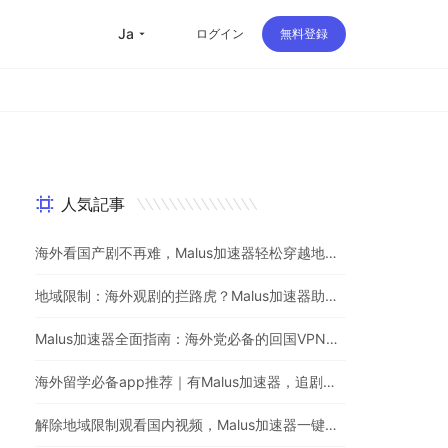
ja
ログイン
無料登録
人気記事
海外看国产剧不再难，Malus加速器轻松穿越地理屏障
地域限制：海外观剧的拦路虎？Malus加速器助你一键突破
Malus加速器全面指南：海外党必备的回国VPN与追剧神器
海外留学必备app推荐｜有Malus加速器，追剧听歌游戏不用愁
解除地域限制观看国内视频，Malus加速器一键解决海外党烦恼