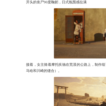
开头的丧尸90度鞠躬，日式氛围感拉满
接着，女主骑着摩托疾驰在荒漠的公路上，制作组说
马哈和川崎的缝合）。