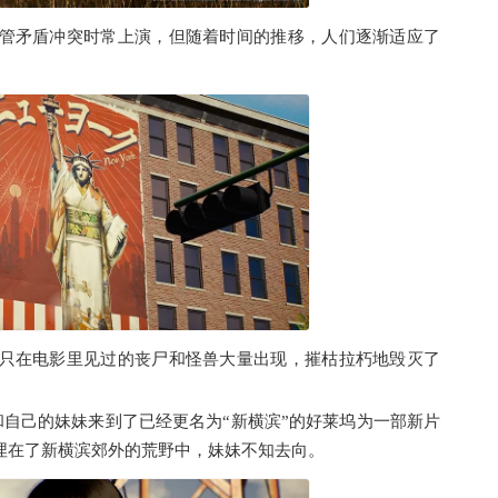
管矛盾冲突时常上演，但随着时间的推移，人们逐渐适应了
只在电影里见过的丧尸和怪兽大量出现，摧枯拉朽地毁灭了
，和自己的妹妹来到了已经更名为“新横滨”的好莱坞为一部新片
埋在了新横滨郊外的荒野中，妹妹不知去向。