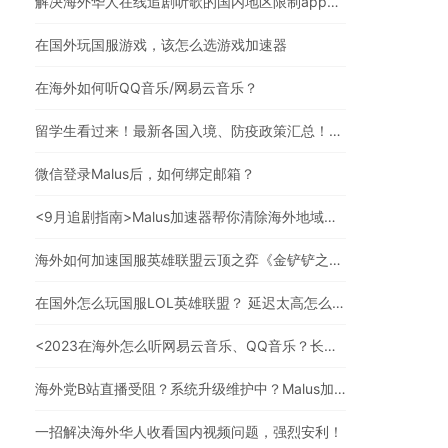
解决海外华人在线追剧听歌的国内地区限制app，强烈安利
在国外玩国服游戏，该怎么选游戏加速器
在海外如何听QQ音乐/网易云音乐？
留学生看过来！最新各国入境、防疫政策汇总！（文末有福利）
微信登录Malus后，如何绑定邮箱？
<9月追剧指南>Malus加速器帮你清除海外地域限制，实现追剧自由！
海外如何加速国服英雄联盟云顶之弈《金铲铲之战》？
在国外怎么玩国服LOL英雄联盟？ 延迟太高怎么办？
<2023在海外怎么听网易云音乐、QQ音乐？长久有效的方法来了>
海外党B站直播受阻？系统升级维护中？Malus加速器帮你一步解决真问题
一招解决海外华人收看国内视频问题，强烈安利！