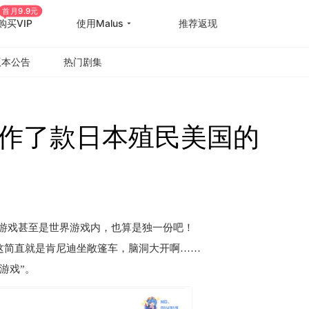
首月9.9元
购买VIP
使用Malus
推荐返现
版本公告
热门剧集
作了款日本殖民美国的
产游戏甚至是世界游戏内，也算是独一份吧！
这简直就是肯尼迪坐敞篷车，脑洞大开啊……
游戏”。