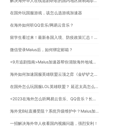
解决海外华人在线追剧听歌的国内地区限制app，强烈安利
在国外玩国服游戏，该怎么选游戏加速器
在海外如何听QQ音乐/网易云音乐？
留学生看过来！最新各国入境、防疫政策汇总！（文末有福利）
微信登录Malus后，如何绑定邮箱？
<9月追剧指南>Malus加速器帮你清除海外地域限制，实现追剧自由！
海外如何加速国服英雄联盟云顶之弈《金铲铲之战》？
在国外怎么玩国服LOL英雄联盟？ 延迟太高怎么办？
<2023在海外怎么听网易云音乐、QQ音乐？长久有效的方法来了>
海外党B站直播受阻？系统升级维护中？Malus加速器帮你一步解决真问题
一招解决海外华人收看国内视频问题，强烈安利！