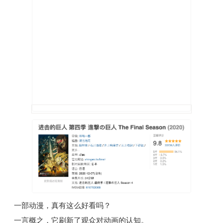
一部动漫，真有这么好看吗？
一言概之，它刷新了观众对动画的认知。