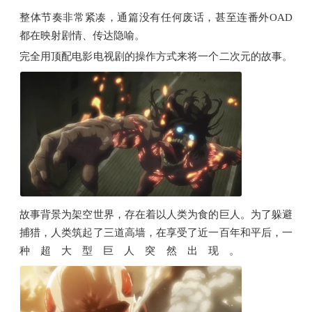
整体节奏非常紧凑，通篇没有任何废话，甚至连番外OAD
都在映射剧情、传达隐喻。
完全用顶配电影电视剧的操作方式来将一个二次元的故事。
故事背景为架空世界，存在着以人类为食的巨人。为了躲避
捕猎，人类筑起了三道高墙，在享受了近一百年和平后，一
种超大型巨人突然出现。