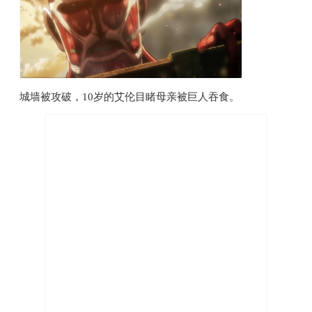
城墙被攻破，10岁的艾伦目睹母亲被巨人吞食。