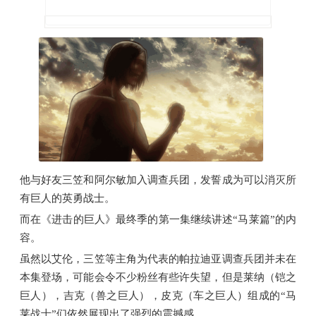
他与好友三笠和阿尔敏加入调查兵团，发誓成为可以消灭所
有巨人的英勇战士。
而在《进击的巨人》最终季的第一集继续讲述“马莱篇”的内
容。
虽然以艾伦，三笠等主角为代表的帕拉迪亚调查兵团并未在
本集登场，可能会令不少粉丝有些许失望，但是莱纳（铠之
巨人），吉克（兽之巨人），皮克（车之巨人）组成的“马
莱战士”们依然展现出了强烈的震撼感。