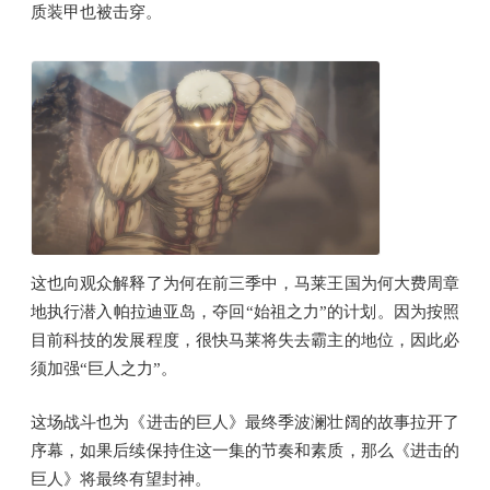
质装甲也被击穿。
这也向观众解释了为何在前三季中，马莱王国为何大费周章
地执行潜入帕拉迪亚岛，夺回“始祖之力”的计划。因为按照
目前科技的发展程度，很快马莱将失去霸主的地位，因此必
须加强“巨人之力”。
这场战斗也为《进击的巨人》最终季波澜壮阔的故事拉开了
序幕，如果后续保持住这一集的节奏和素质，那么《进击的
巨人》将最终有望封神。