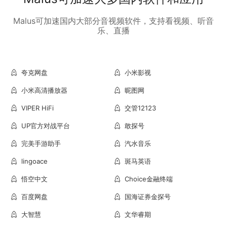
Malus可加速国内大部分音视频软件，支持看视频、听音
乐、直播
夸克网盘
小米影视
小米高清播放器
昵图网
VIPER HiFi
交管12123
UP官方对战平台
敢探号
完美手游助手
汽水音乐
lingoace
斑马英语
悟空中文
Choice金融终端
百度网盘
国海证券金探号
大智慧
文华睿期