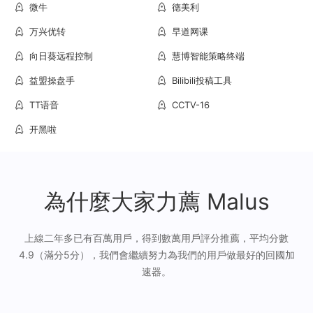
微牛
德美利
万兴优转
早道网课
向日葵远程控制
慧博智能策略终端
益盟操盘手
Bilibili投稿工具
TT语音
CCTV-16
开黑啦
為什麼大家力薦 Malus
上線二年多已有百萬用戶，得到數萬用戶評分推薦，平均分數
4.9（滿分5分），我們會繼續努力為我們的用戶做最好的回國加
速器。