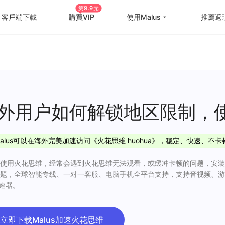
第9.9元
客戶端下載
購買VIP
使用Malus
推薦返
回国游戏加速
国外
国际游戏加速
海外
教育优惠
出国
外用户如何解锁地区限制，
高级定制
海外
alus可以在海外完美加速访问《火花思维 huohua》，稳定、快速、不卡
使用帮助
海外
使用火花思维，经常会遇到火花思维无法观看，或缓冲卡顿的问题，安装M
题，全球智能专线、一对一客服、电脑手机全平台支持，支持音视频、游
加速器。
立即下载Malus加速火花思维