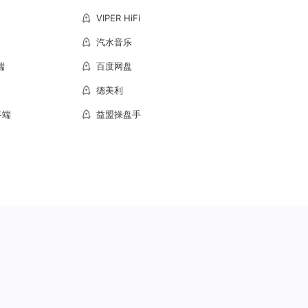
VIPER HiFi
汽水音乐
端
百度网盘
德美利
终端
益盟操盘手