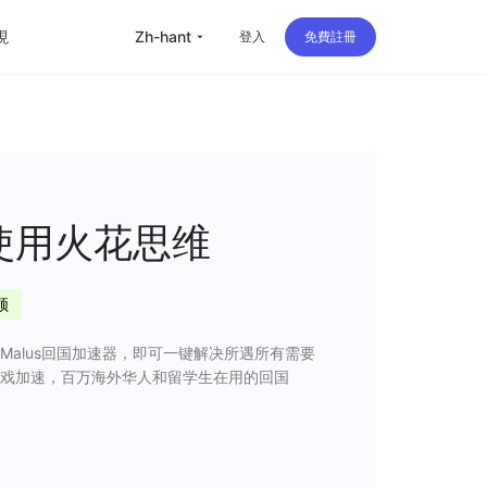
現
zh-hant
登入
免費註冊
留学
华人
旅行
使用火花思维
直播
顿
办公
alus回国加速器，即可一键解决所遇所有需要
戏加速，百万海外华人和留学生在用的回国