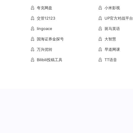
夸克网盘
小米影视
交管12123
UP官方对战平台
lingoace
斑马英语
国海证券金探号
大智慧
万兴优转
早道网课
Bilibili投稿工具
TT语音