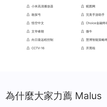
小米高清播放器
昵图网
敢探号
完美手游助手
悟空中文
Choice金融终
文华睿期
微牛
向日葵远程控制
慧博智能策略
CCTV-16
开黑啦
為什麼大家力薦 Malus