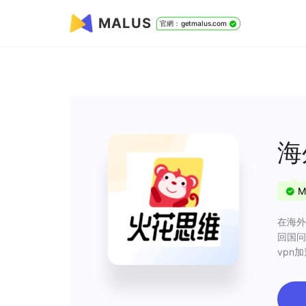
MALUS
官網：getmalus.com
海
M
在海外
回国问
vpn