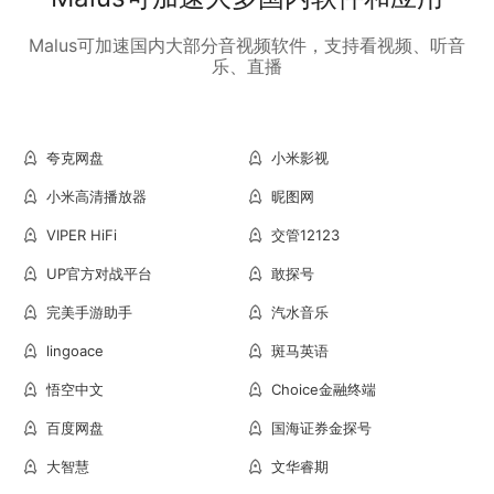
Malus可加速国内大部分音视频软件，支持看视频、听音
乐、直播
夸克网盘
小米影视
小米高清播放器
昵图网
VIPER HiFi
交管12123
UP官方对战平台
敢探号
完美手游助手
汽水音乐
lingoace
斑马英语
悟空中文
Choice金融终端
百度网盘
国海证券金探号
大智慧
文华睿期