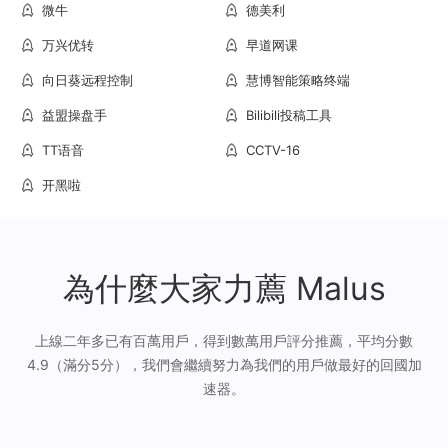
微牛
德美利
万兴优转
早道网课
向日葵远程控制
慧博智能策略终端
益盟操盘手
Bilibili投稿工具
TT语音
CCTV-16
开黑啦
為什麼大家力薦 Malus
上線二年多已有百萬用戶，得到數萬用戶評分推薦，平均分數
4.9（滿分5分），我們會繼續努力為我們的用戶做最好的回國加
速器。