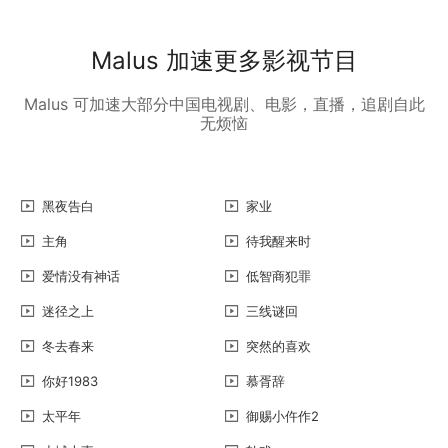
Malus 加速更多影视节目
Malus 可加速大部分中国电视剧、电影，直播，追剧自此
无烦恼
黑夜告白
家业
主角
待我醒来时
爱情没有神话
低智商犯罪
迷径之上
三线谜回
冬去春来
突然的喜欢
你好1983
慕胥辞
太平年
御赐小仵作2