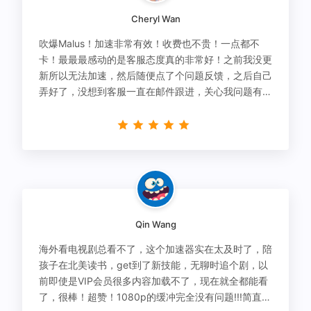
Cheryl Wan
吹爆Malus！加速非常有效！收费也不贵！一点都不
卡！最最最感动的是客服态度真的非常好！之前我没更
新所以无法加速，然后随便点了个问题反馈，之后自己
弄好了，没想到客服一直在邮件跟进，关心我问题有没
有解决！
Qin Wang
海外看电视剧总看不了，这个加速器实在太及时了，陪
孩子在北美读书，get到了新技能，无聊时追个剧，以
前即使是VIP会员很多内容加载不了，现在就全都能看
了，很棒！超赞！1080p的缓冲完全没有问题!!!简直救