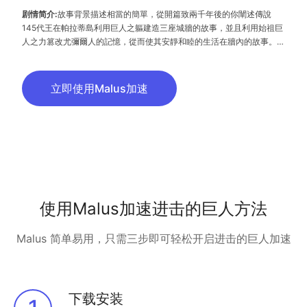
剧情简介:
故事背景描述相當的簡單，從開篇致兩千年後的你闡述傳說
145代王在帕拉蒂島利用巨人之軀建造三座城牆的故事，並且利用始祖巨
人之力篡改尤彌爾人的記憶，從而使其安靜和睦的生活在牆內的故事。
傳說正文為始祖尤彌爾與大地惡魔簽訂契約得到了巨人之力，從而統治著
整片大陸。
立即使用Malus加速
使用Malus加速进击的巨人方法
Malus 简单易用，只需三步即可轻松开启进击的巨人加速
下载安装