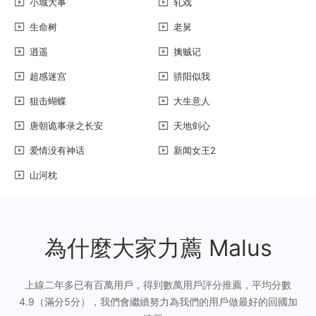
小城大事
轧戏
生命树
老舅
逍遥
擒贼记
超感迷宫
骄阳似我
狙击蝴蝶
大生意人
唐朝诡事录之长安
天地剑心
爱情没有神话
新闻女王2
山河枕
為什麼大家力薦 Malus
上線二年多已有百萬用戶，得到數萬用戶評分推薦，平均分數
4.9（滿分5分），我們會繼續努力為我們的用戶做最好的回國加